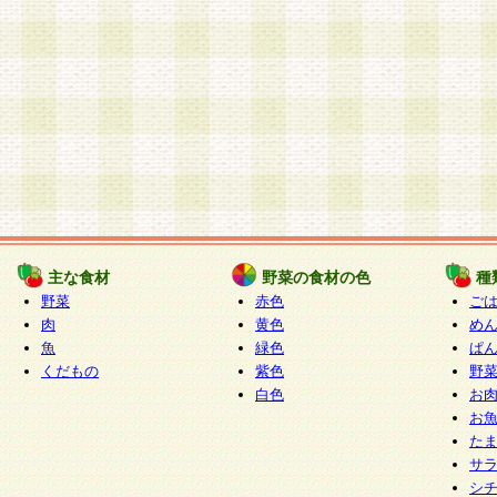
主な食材
野菜の食材の色
種
野菜
赤色
ご
肉
黄色
め
魚
緑色
ぱ
くだもの
紫色
野
白色
お
お
た
サ
シ