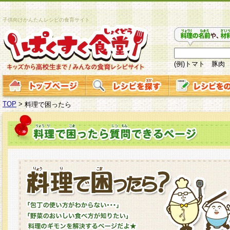
子供向けかんたんレシピの食育サイト
(例)トマト 豚肉
TOP
>
料理で困ったら