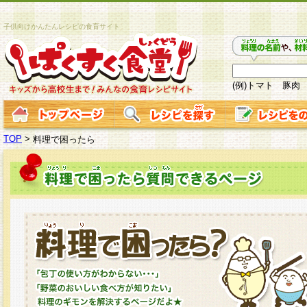
子供向けかんたんレシピの食育サイト
(例)トマト 豚肉
TOP
>
料理で困ったら