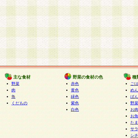
主な食材
野菜の食材の色
種
野菜
赤色
ご
肉
黄色
め
魚
緑色
ぱ
くだもの
紫色
野
白色
お
お
た
サ
シ