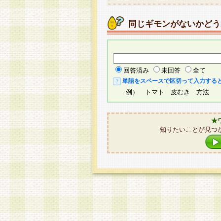
同じギモンがないかどう
回答済み
未回答
全て
単語をスペースで区切って入力する
例） トマト 皮むき 方法
★
知りたいことが見つ