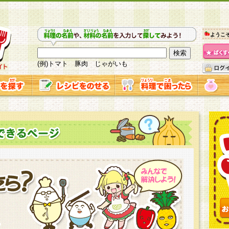
ようこ
(例)トマト 豚肉 じゃがいも