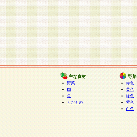
主な食材
野菜
野菜
赤色
肉
黄色
魚
緑色
くだもの
紫色
白色