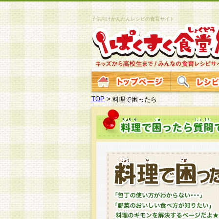
子供向けかんたんレシピの食育サイト
TOP
>
料理で困ったら