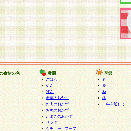
の食材の色
種類
季節
ごはん
春
めん
夏
ぱん
秋
野菜のおかず
冬
お肉のおかず
一年を通して
お魚のおかず
たまごのおかず
サラダ
シチュー・スープ