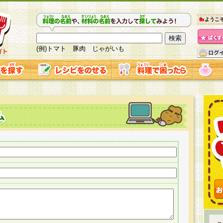
ようこ
(例)トマト 豚肉 じゃがいも