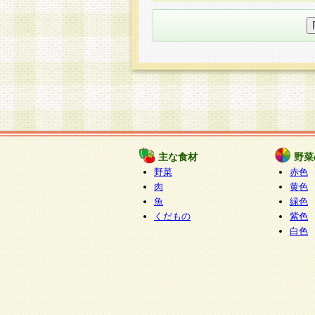
○個人情報の委託について
個人情報の取り扱いを外部に委
す企業を選定して委託を行い、
○開示対象個人情報の開示等およ
本人からの求めにより、当社が
知・開示・内容の訂正・追加ま
（以下、総称して「開示等」と
開示等に応じる窓口は以下にな
ぱくすく食堂個人情報お客
個人情報を与えることは任意で
主な食材
野菜
合には、当社のサービスの提供
野菜
赤色
い場合がございますのでご了承
肉
黄色
魚
緑色
くだもの
紫色
白色