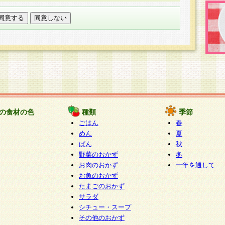
託する場合は、当社が規定する個人情報管理基準を満た
適切な取り扱いが行われるよう監督します。
び問い合わせ窓口
本件により取得した開示対象個人情報の利用目的の通
たは削除・利用の停止・消去及び第三者への提供の禁止
いいます。）に応じます。
ります。
様相談窓口
paku-info@pakusuku.com
すが、個人情報の取扱いについて同意をいただけない場
の食材の色
種類
季節
、お客様からのお問い合わせ・ご相談への対応ができな
ごはん
春
ください。
めん
夏
ぱん
秋
野菜のおかず
冬
お肉のおかず
一年を通して
お魚のおかず
たまごのおかず
サラダ
シチュー・スープ
その他のおかず