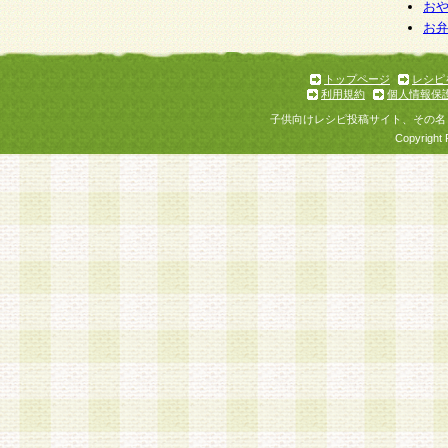
個人情報を与えることは任意ですが、個人情報
お
お
意をいただけない場合には、当社のサービスの
お問い合わせ・ご相談への対応ができない場合
了承ください。
トップページ
レシピ
利用規約
個人情報保
子供向けレシピ投稿サイト、その名
Copyright 