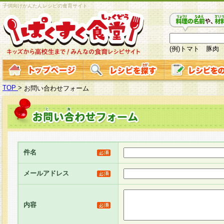
子供向けかんたんレシピの食育サイト
(例)トマト 豚肉
TOP
>
お問い合わせフォーム
件名
メールアドレス
内容