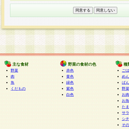
本フォームでは、セッション管理のためCooki
○個人情報の第三者提供について
ご本人の同意がある場合または法令に基づく場
力いただく個人情報は第三者に提供しません。
○個人情報の委託について
個人情報の取り扱いを外部に委託する場合は、
情報管理基準を満たす企業を選定して委託を行
が行われるよう監督します。
主な食材
野菜の食材の色
種
○開示対象個人情報の開示等および問い合わせ窓口
野菜
赤色
ご
本人からの求めにより、当社が本件により取得
肉
黄色
め
魚
緑色
ぱ
報の利用目的の通知・開示・内容の訂正・追加
くだもの
紫色
野
停止・消去及び第三者への提供の禁止（以下、
白色
お
といいます。）に応じます。
お
開示等に応じる窓口は以下になります。
た
ぱくすく食堂個人情報お客様相談窓口
paku-
サ
m
シ
そ