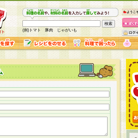
ようこ
(例)トマト 豚肉 じゃがいも