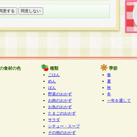
託する場合は、当社が規定する個人情報管理基準を満た
適切な取り扱いが行われるよう監督します。
び問い合わせ窓口
本件により取得した開示対象個人情報の利用目的の通
たは削除・利用の停止・消去及び第三者への提供の禁止
いいます。）に応じます。
ります。
様相談窓口
paku-info@pakusuku.com
すが、個人情報の取扱いについて同意をいただけない場
の食材の色
種類
季節
、お客様からのお問い合わせ・ご相談への対応ができな
ごはん
春
ください。
めん
夏
ぱん
秋
野菜のおかず
冬
お肉のおかず
一年を通して
お魚のおかず
たまごのおかず
サラダ
シチュー・スープ
その他のおかず