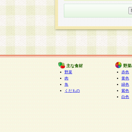
○個人情報の委託について
個人情報の取り扱いを外部に委
す企業を選定して委託を行い、
○開示対象個人情報の開示等およ
本人からの求めにより、当社が
知・開示・内容の訂正・追加ま
（以下、総称して「開示等」と
開示等に応じる窓口は以下にな
ぱくすく食堂個人情報お客
個人情報を与えることは任意で
主な食材
野菜
合には、当社のサービスの提供
野菜
赤色
い場合がございますのでご了承
肉
黄色
魚
緑色
くだもの
紫色
白色