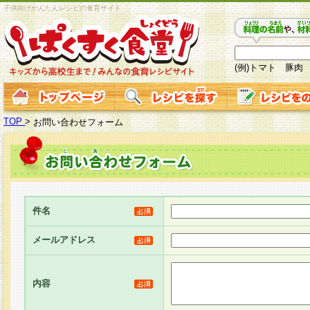
子供向けかんたんレシピの食育サイト
(例)トマト 豚肉
TOP
>
お問い合わせフォーム
件名
メールアドレス
内容