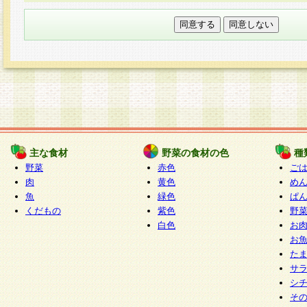
本フォームでは、セッション管理のためCooki
○個人情報の第三者提供について
ご本人の同意がある場合または法令に基づく場
力いただく個人情報は第三者に提供しません。
○個人情報の委託について
個人情報の取り扱いを外部に委託する場合は、
情報管理基準を満たす企業を選定して委託を行
が行われるよう監督します。
主な食材
野菜の食材の色
種
○開示対象個人情報の開示等および問い合わせ窓口
野菜
赤色
ご
本人からの求めにより、当社が本件により取得
肉
黄色
め
魚
緑色
ぱ
報の利用目的の通知・開示・内容の訂正・追加
くだもの
紫色
野
停止・消去及び第三者への提供の禁止（以下、
白色
お
といいます。）に応じます。
お
開示等に応じる窓口は以下になります。
た
ぱくすく食堂個人情報お客様相談窓口
paku-
サ
m
シ
そ