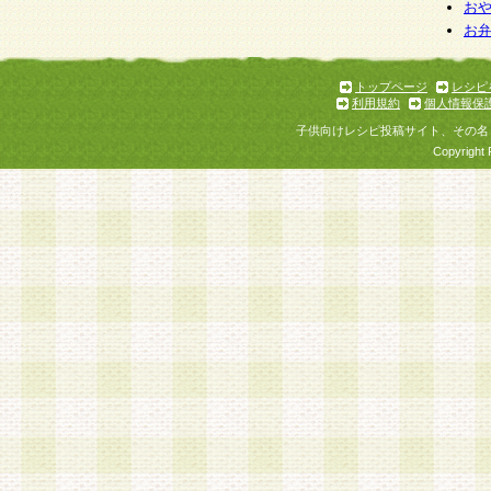
個人情報を与えることは任意ですが、個人情報
お
お
意をいただけない場合には、当社のサービスの
お問い合わせ・ご相談への対応ができない場合
了承ください。
トップページ
レシピ
利用規約
個人情報保
子供向けレシピ投稿サイト、その名
Copyright 