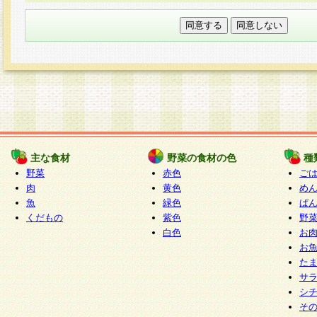
本フォームでは、セッション管理のためCooki
○個人情報の第三者提供について
ご本人の同意がある場合または法令に基づく場
力いただく個人情報は第三者に提供しません。
○個人情報の委託について
個人情報の取り扱いを外部に委託する場合は、
情報管理基準を満たす企業を選定して委託を行
が行われるよう監督します。
主な食材
野菜の食材の色
種
○開示対象個人情報の開示等および問い合わせ窓口
野菜
赤色
ご
本人からの求めにより、当社が本件により取得
肉
黄色
め
魚
緑色
ぱ
報の利用目的の通知・開示・内容の訂正・追加
くだもの
紫色
野
停止・消去及び第三者への提供の禁止（以下、
白色
お
といいます。）に応じます。
お
開示等に応じる窓口は以下になります。
た
ぱくすく食堂個人情報お客様相談窓口
paku-
サ
m
シ
そ