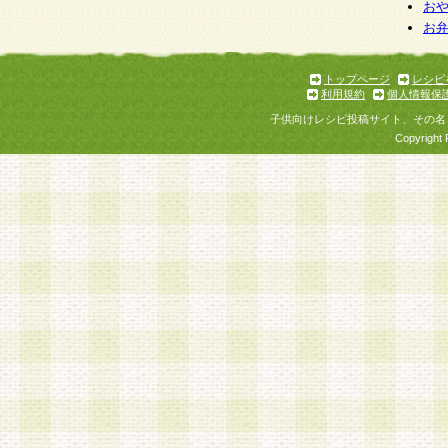
個人情報を与えることは任意ですが、個人情報
お
お
意をいただけない場合には、当社のサービスの
お問い合わせ・ご相談への対応ができない場合
了承ください。
トップページ
レシピ
利用規約
個人情報保
子供向けレシピ投稿サイト、その名
Copyright 