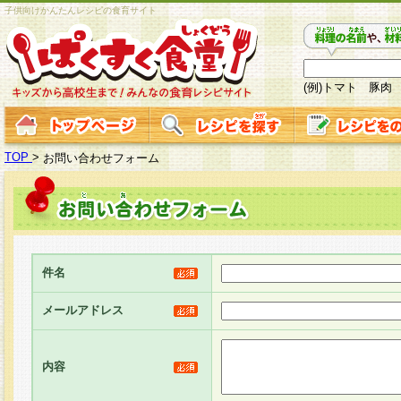
子供向けかんたんレシピの食育サイト
(例)トマト 豚肉
TOP
>
お問い合わせフォーム
件名
メールアドレス
内容