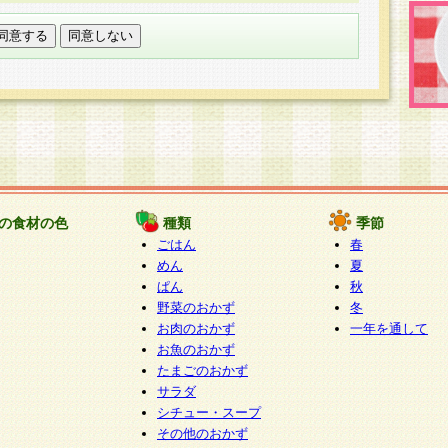
託する場合は、当社が規定する個人情報管理基準を満た
適切な取り扱いが行われるよう監督します。
び問い合わせ窓口
本件により取得した開示対象個人情報の利用目的の通
たは削除・利用の停止・消去及び第三者への提供の禁止
いいます。）に応じます。
ります。
様相談窓口
paku-info@pakusuku.com
すが、個人情報の取扱いについて同意をいただけない場
の食材の色
種類
季節
、お客様からのお問い合わせ・ご相談への対応ができな
ごはん
春
ください。
めん
夏
ぱん
秋
野菜のおかず
冬
お肉のおかず
一年を通して
お魚のおかず
たまごのおかず
サラダ
シチュー・スープ
その他のおかず