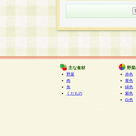
○個人情報の委託について
個人情報の取り扱いを外部に委
す企業を選定して委託を行い、
○開示対象個人情報の開示等およ
本人からの求めにより、当社が
知・開示・内容の訂正・追加ま
（以下、総称して「開示等」と
開示等に応じる窓口は以下にな
ぱくすく食堂個人情報お客
個人情報を与えることは任意で
主な食材
野菜
合には、当社のサービスの提供
野菜
赤色
い場合がございますのでご了承
肉
黄色
魚
緑色
くだもの
紫色
白色