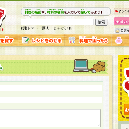
ようこ
(例)トマト 豚肉 じゃがいも