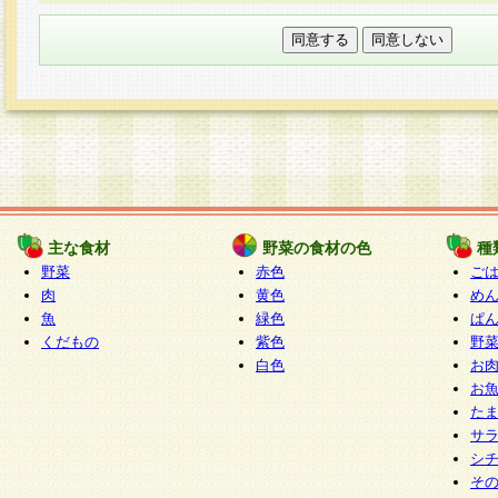
本フォームでは、セッション管理のためCooki
○個人情報の第三者提供について
ご本人の同意がある場合または法令に基づく場
力いただく個人情報は第三者に提供しません。
○個人情報の委託について
個人情報の取り扱いを外部に委託する場合は、
情報管理基準を満たす企業を選定して委託を行
が行われるよう監督します。
主な食材
野菜の食材の色
種
○開示対象個人情報の開示等および問い合わせ窓口
野菜
赤色
ご
本人からの求めにより、当社が本件により取得
肉
黄色
め
魚
緑色
ぱ
報の利用目的の通知・開示・内容の訂正・追加
くだもの
紫色
野
停止・消去及び第三者への提供の禁止（以下、
白色
お
といいます。）に応じます。
お
開示等に応じる窓口は以下になります。
た
ぱくすく食堂個人情報お客様相談窓口
paku-
サ
m
シ
そ