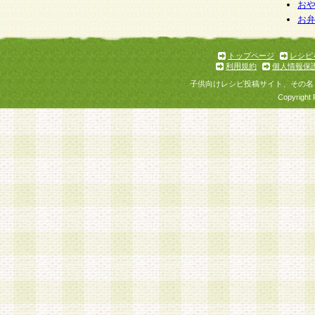
個人情報を与えることは任意ですが、個人情報
お
お
意をいただけない場合には、当社のサービスの
お問い合わせ・ご相談への対応ができない場合
了承ください。
トップページ
レシピ
利用規約
個人情報保
子供向けレシピ投稿サイト、その名
Copyright 