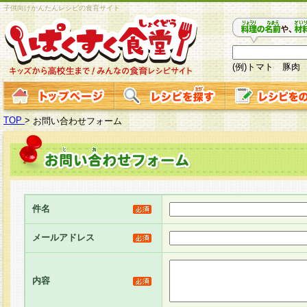
子供向けかんたんレシピの食育サイト
(例)トマト 豚肉
TOP
>
お問い合わせフォーム
件名
メールアドレス
内容