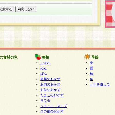
託する場合は、当社が規定する個人情報管理基準を満た
適切な取り扱いが行われるよう監督します。
び問い合わせ窓口
本件により取得した開示対象個人情報の利用目的の通
たは削除・利用の停止・消去及び第三者への提供の禁止
いいます。）に応じます。
ります。
様相談窓口
paku-info@pakusuku.com
すが、個人情報の取扱いについて同意をいただけない場
の食材の色
種類
季節
、お客様からのお問い合わせ・ご相談への対応ができな
ごはん
春
ください。
めん
夏
ぱん
秋
野菜のおかず
冬
お肉のおかず
一年を通して
お魚のおかず
たまごのおかず
サラダ
シチュー・スープ
その他のおかず