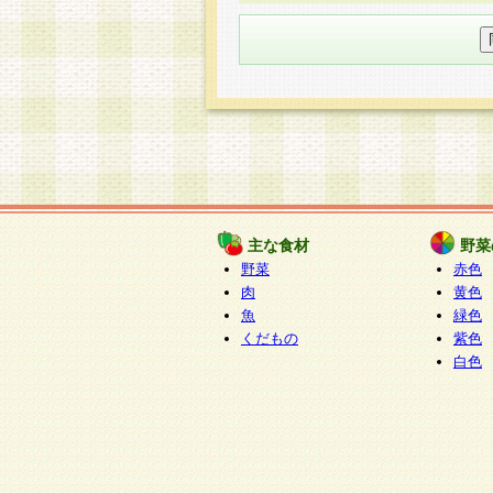
○個人情報の委託について
個人情報の取り扱いを外部に委
す企業を選定して委託を行い、
○開示対象個人情報の開示等およ
本人からの求めにより、当社が
知・開示・内容の訂正・追加ま
（以下、総称して「開示等」と
開示等に応じる窓口は以下にな
ぱくすく食堂個人情報お客
個人情報を与えることは任意で
主な食材
野菜
合には、当社のサービスの提供
野菜
赤色
い場合がございますのでご了承
肉
黄色
魚
緑色
くだもの
紫色
白色