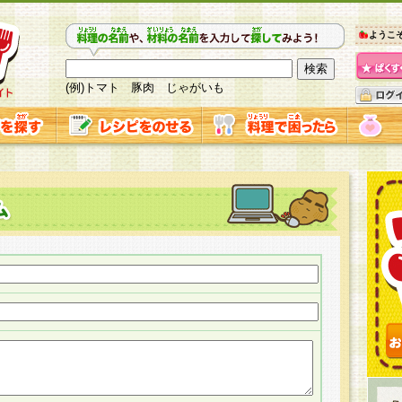
ようこ
(例)トマト 豚肉 じゃがいも