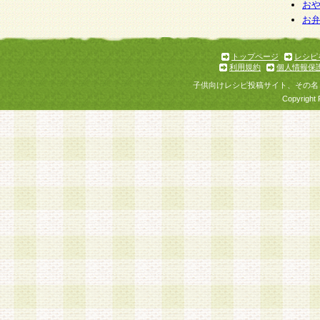
個人情報を与えることは任意ですが、個人情報
お
お
意をいただけない場合には、当社のサービスの
お問い合わせ・ご相談への対応ができない場合
了承ください。
トップページ
レシピ
利用規約
個人情報保
子供向けレシピ投稿サイト、その名
Copyright 