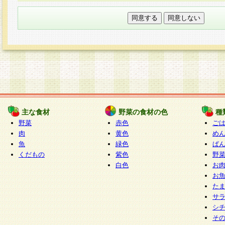
本フォームでは、セッション管理のためCooki
○個人情報の第三者提供について
ご本人の同意がある場合または法令に基づく場
力いただく個人情報は第三者に提供しません。
○個人情報の委託について
個人情報の取り扱いを外部に委託する場合は、
情報管理基準を満たす企業を選定して委託を行
が行われるよう監督します。
主な食材
野菜の食材の色
種
○開示対象個人情報の開示等および問い合わせ窓口
野菜
赤色
ご
本人からの求めにより、当社が本件により取得
肉
黄色
め
魚
緑色
ぱ
報の利用目的の通知・開示・内容の訂正・追加
くだもの
紫色
野
停止・消去及び第三者への提供の禁止（以下、
白色
お
といいます。）に応じます。
お
開示等に応じる窓口は以下になります。
た
ぱくすく食堂個人情報お客様相談窓口
paku-
サ
m
シ
そ