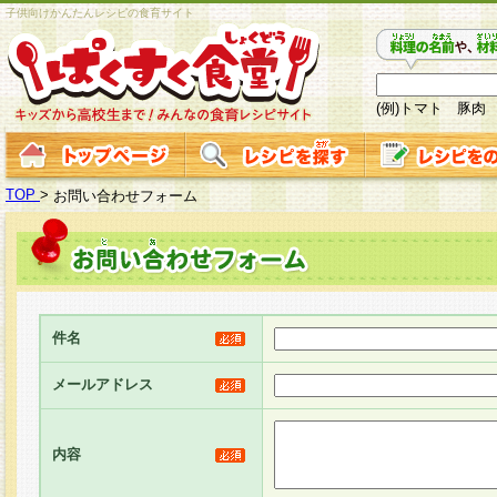
子供向けかんたんレシピの食育サイト
(例)トマト 豚肉
TOP
>
お問い合わせフォーム
件名
メールアドレス
内容