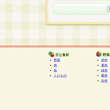
○個人情報の委託について
個人情報の取り扱いを外部に委
す企業を選定して委託を行い、
○開示対象個人情報の開示等およ
本人からの求めにより、当社が
知・開示・内容の訂正・追加ま
（以下、総称して「開示等」と
開示等に応じる窓口は以下にな
ぱくすく食堂個人情報お客
個人情報を与えることは任意で
主な食材
野菜
合には、当社のサービスの提供
野菜
赤色
い場合がございますのでご了承
肉
黄色
魚
緑色
くだもの
紫色
白色