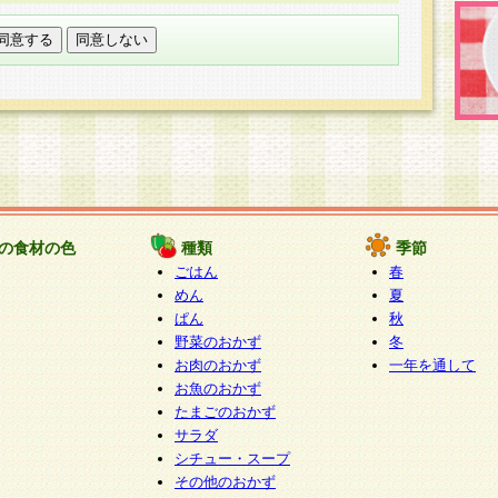
託する場合は、当社が規定する個人情報管理基準を満た
適切な取り扱いが行われるよう監督します。
び問い合わせ窓口
本件により取得した開示対象個人情報の利用目的の通
たは削除・利用の停止・消去及び第三者への提供の禁止
いいます。）に応じます。
ります。
様相談窓口
paku-info@pakusuku.com
すが、個人情報の取扱いについて同意をいただけない場
の食材の色
種類
季節
、お客様からのお問い合わせ・ご相談への対応ができな
ごはん
春
ください。
めん
夏
ぱん
秋
野菜のおかず
冬
お肉のおかず
一年を通して
お魚のおかず
たまごのおかず
サラダ
シチュー・スープ
その他のおかず