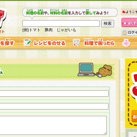
ようこ
(例)トマト 豚肉 じゃがいも