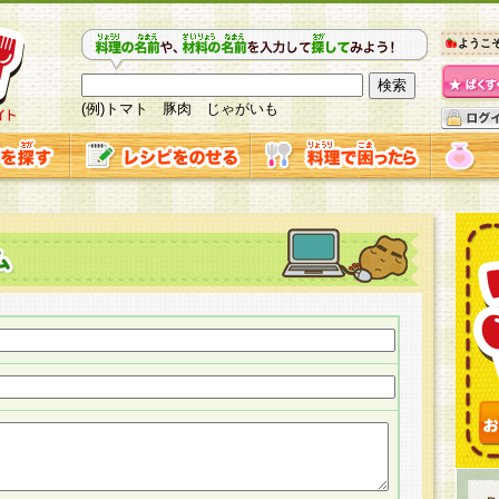
ようこ
(例)トマト 豚肉 じゃがいも