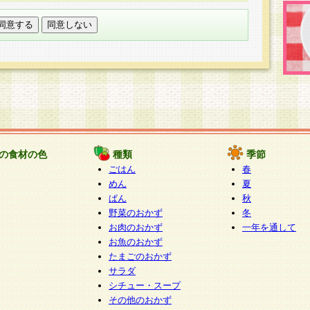
託する場合は、当社が規定する個人情報管理基準を満た
適切な取り扱いが行われるよう監督します。
び問い合わせ窓口
本件により取得した開示対象個人情報の利用目的の通
たは削除・利用の停止・消去及び第三者への提供の禁止
いいます。）に応じます。
ります。
様相談窓口
paku-info@pakusuku.com
すが、個人情報の取扱いについて同意をいただけない場
の食材の色
種類
季節
、お客様からのお問い合わせ・ご相談への対応ができな
ごはん
春
ください。
めん
夏
ぱん
秋
野菜のおかず
冬
お肉のおかず
一年を通して
お魚のおかず
たまごのおかず
サラダ
シチュー・スープ
その他のおかず