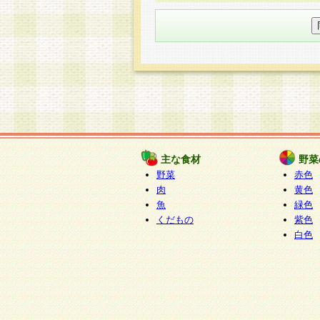
○個人情報の委託について
個人情報の取り扱いを外部に委
す企業を選定して委託を行い、
○開示対象個人情報の開示等およ
本人からの求めにより、当社が
知・開示・内容の訂正・追加ま
（以下、総称して「開示等」と
開示等に応じる窓口は以下にな
ぱくすく食堂個人情報お客
個人情報を与えることは任意で
主な食材
野菜
合には、当社のサービスの提供
野菜
赤色
い場合がございますのでご了承
肉
黄色
魚
緑色
くだもの
紫色
白色