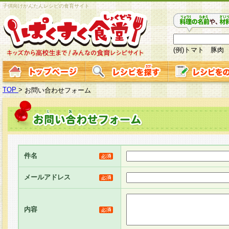
子供向けかんたんレシピの食育サイト
(例)トマト 豚肉
TOP
>
お問い合わせフォーム
件名
メールアドレス
内容