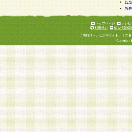
個人情報を与えることは任意ですが、個人情報
お
お
意をいただけない場合には、当社のサービスの
お問い合わせ・ご相談への対応ができない場合
了承ください。
トップページ
レシピ
利用規約
個人情報保
子供向けレシピ投稿サイト、その名
Copyright 