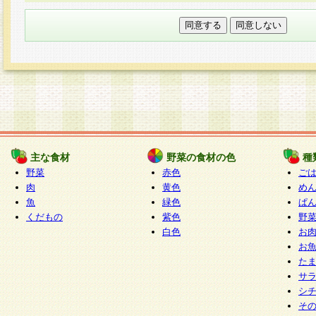
本フォームでは、セッション管理のためCooki
○個人情報の第三者提供について
ご本人の同意がある場合または法令に基づく場
力いただく個人情報は第三者に提供しません。
○個人情報の委託について
個人情報の取り扱いを外部に委託する場合は、
情報管理基準を満たす企業を選定して委託を行
が行われるよう監督します。
主な食材
野菜の食材の色
種
○開示対象個人情報の開示等および問い合わせ窓口
野菜
赤色
ご
本人からの求めにより、当社が本件により取得
肉
黄色
め
魚
緑色
ぱ
報の利用目的の通知・開示・内容の訂正・追加
くだもの
紫色
野
停止・消去及び第三者への提供の禁止（以下、
白色
お
といいます。）に応じます。
お
開示等に応じる窓口は以下になります。
た
ぱくすく食堂個人情報お客様相談窓口
paku-
サ
m
シ
そ