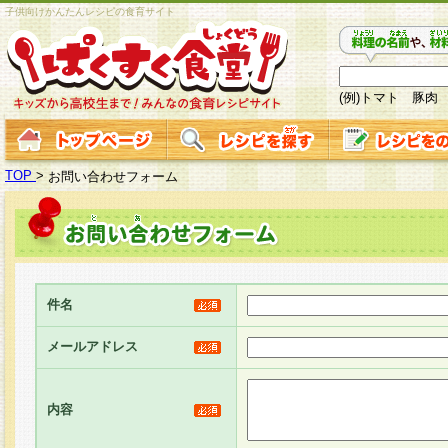
子供向けかんたんレシピの食育サイト
(例)トマト 豚肉
TOP
>
お問い合わせフォーム
件名
メールアドレス
内容