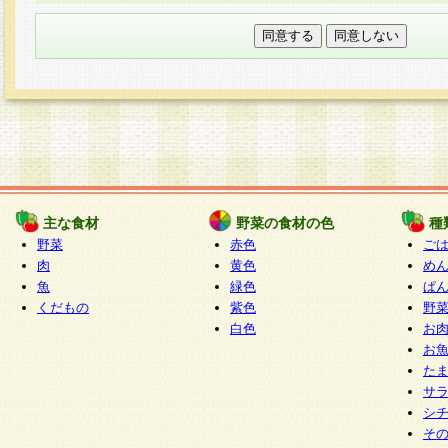
本フォームでは、セッション管理のためCooki
○個人情報の第三者提供について
ご本人の同意がある場合または法令に基づく場
力いただく個人情報は第三者に提供しません。
○個人情報の委託について
個人情報の取り扱いを外部に委託する場合は、
情報管理基準を満たす企業を選定して委託を行
が行われるよう監督します。
主な食材
野菜の食材の色
種
○開示対象個人情報の開示等および問い合わせ窓口
野菜
赤色
ご
本人からの求めにより、当社が本件により取得
肉
黄色
め
魚
緑色
ぱ
報の利用目的の通知・開示・内容の訂正・追加
くだもの
紫色
野
停止・消去及び第三者への提供の禁止（以下、
白色
お
といいます。）に応じます。
お
開示等に応じる窓口は以下になります。
た
ぱくすく食堂個人情報お客様相談窓口
paku-
サ
m
シ
そ