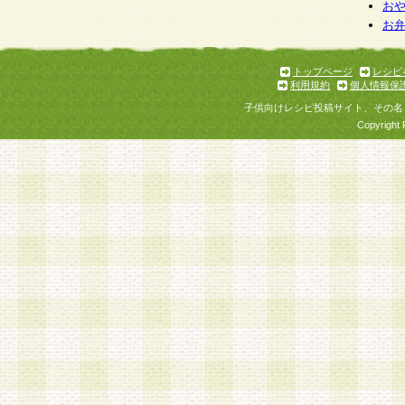
個人情報を与えることは任意ですが、個人情報
お
お
意をいただけない場合には、当社のサービスの
お問い合わせ・ご相談への対応ができない場合
了承ください。
トップページ
レシピ
利用規約
個人情報保
子供向けレシピ投稿サイト、その名
Copyright 