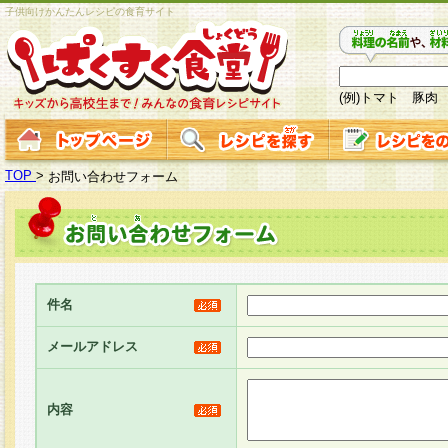
子供向けかんたんレシピの食育サイト
(例)トマト 豚肉
TOP
>
お問い合わせフォーム
件名
メールアドレス
内容