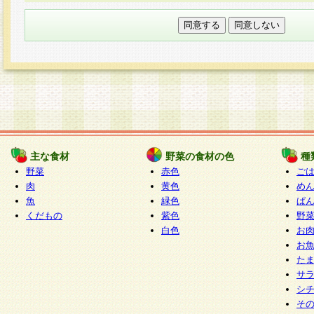
本フォームでは、セッション管理のためCooki
○個人情報の第三者提供について
ご本人の同意がある場合または法令に基づく場
力いただく個人情報は第三者に提供しません。
○個人情報の委託について
個人情報の取り扱いを外部に委託する場合は、
情報管理基準を満たす企業を選定して委託を行
が行われるよう監督します。
主な食材
野菜の食材の色
種
○開示対象個人情報の開示等および問い合わせ窓口
野菜
赤色
ご
本人からの求めにより、当社が本件により取得
肉
黄色
め
魚
緑色
ぱ
報の利用目的の通知・開示・内容の訂正・追加
くだもの
紫色
野
停止・消去及び第三者への提供の禁止（以下、
白色
お
といいます。）に応じます。
お
開示等に応じる窓口は以下になります。
た
ぱくすく食堂個人情報お客様相談窓口
paku-
サ
m
シ
そ