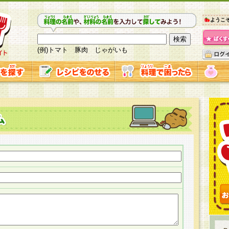
ようこ
(例)トマト 豚肉 じゃがいも