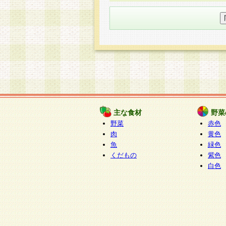
○個人情報の委託について
個人情報の取り扱いを外部に委
す企業を選定して委託を行い、
○開示対象個人情報の開示等およ
本人からの求めにより、当社が
知・開示・内容の訂正・追加ま
（以下、総称して「開示等」と
開示等に応じる窓口は以下にな
ぱくすく食堂個人情報お客
個人情報を与えることは任意で
主な食材
野菜
合には、当社のサービスの提供
野菜
赤色
い場合がございますのでご了承
肉
黄色
魚
緑色
くだもの
紫色
白色