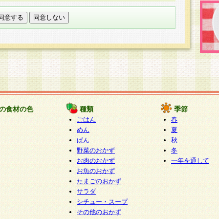
託する場合は、当社が規定する個人情報管理基準を満た
適切な取り扱いが行われるよう監督します。
び問い合わせ窓口
本件により取得した開示対象個人情報の利用目的の通
たは削除・利用の停止・消去及び第三者への提供の禁止
いいます。）に応じます。
ります。
様相談窓口
paku-info@pakusuku.com
すが、個人情報の取扱いについて同意をいただけない場
の食材の色
種類
季節
、お客様からのお問い合わせ・ご相談への対応ができな
ごはん
春
ください。
めん
夏
ぱん
秋
野菜のおかず
冬
お肉のおかず
一年を通して
お魚のおかず
たまごのおかず
サラダ
シチュー・スープ
その他のおかず