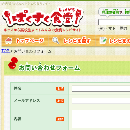
子供向けかんたんレシピの食育サイト
(例)トマト 豚肉
TOP
>
お問い合わせフォーム
件名
メールアドレス
内容