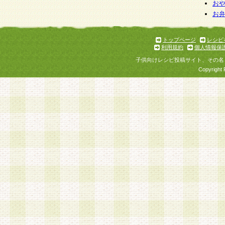
個人情報を与えることは任意ですが、個人情報
お
お
意をいただけない場合には、当社のサービスの
お問い合わせ・ご相談への対応ができない場合
了承ください。
トップページ
レシピ
利用規約
個人情報保
子供向けレシピ投稿サイト、その名
Copyright 