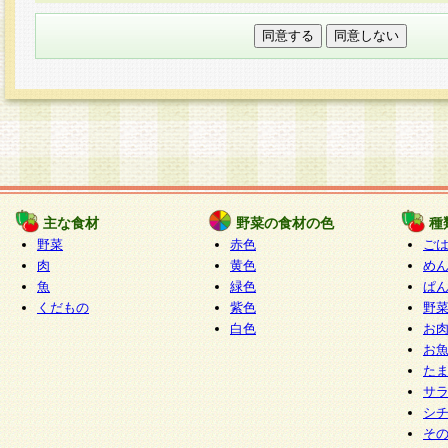
本フォームでは、セッション管理のためCooki
○個人情報の第三者提供について
ご本人の同意がある場合または法令に基づく場
力いただく個人情報は第三者に提供しません。
○個人情報の委託について
個人情報の取り扱いを外部に委託する場合は、
情報管理基準を満たす企業を選定して委託を行
が行われるよう監督します。
主な食材
野菜の食材の色
種
○開示対象個人情報の開示等および問い合わせ窓口
野菜
赤色
ご
本人からの求めにより、当社が本件により取得
肉
黄色
め
魚
緑色
ぱ
報の利用目的の通知・開示・内容の訂正・追加
くだもの
紫色
野
停止・消去及び第三者への提供の禁止（以下、
白色
お
といいます。）に応じます。
お
開示等に応じる窓口は以下になります。
た
ぱくすく食堂個人情報お客様相談窓口
paku-
サ
m
シ
そ