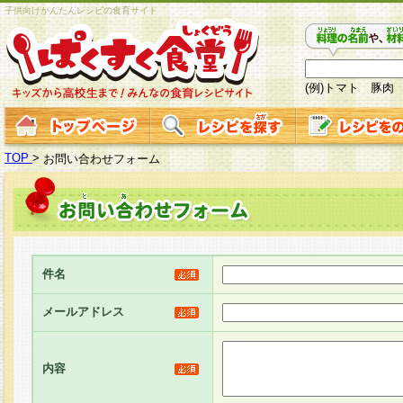
子供向けかんたんレシピの食育サイト
(例)トマト 豚肉
TOP
>
お問い合わせフォーム
件名
メールアドレス
内容