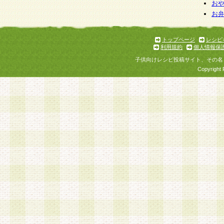
個人情報を与えることは任意ですが、個人情報
お
お
意をいただけない場合には、当社のサービスの
お問い合わせ・ご相談への対応ができない場合
了承ください。
トップページ
レシピ
利用規約
個人情報保
子供向けレシピ投稿サイト、その名
Copyright 