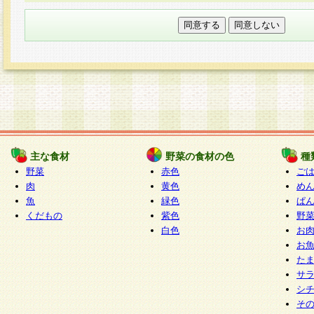
本フォームでは、セッション管理のためCooki
○個人情報の第三者提供について
ご本人の同意がある場合または法令に基づく場
力いただく個人情報は第三者に提供しません。
○個人情報の委託について
個人情報の取り扱いを外部に委託する場合は、
情報管理基準を満たす企業を選定して委託を行
が行われるよう監督します。
主な食材
野菜の食材の色
種
○開示対象個人情報の開示等および問い合わせ窓口
野菜
赤色
ご
本人からの求めにより、当社が本件により取得
肉
黄色
め
魚
緑色
ぱ
報の利用目的の通知・開示・内容の訂正・追加
くだもの
紫色
野
停止・消去及び第三者への提供の禁止（以下、
白色
お
といいます。）に応じます。
お
開示等に応じる窓口は以下になります。
た
ぱくすく食堂個人情報お客様相談窓口
paku-
サ
m
シ
そ