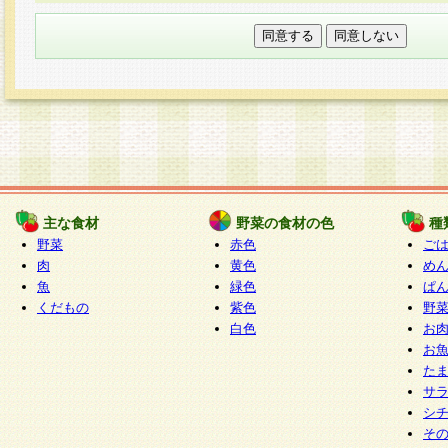
本フォームでは、セッション管理のためCooki
○個人情報の第三者提供について
ご本人の同意がある場合または法令に基づく場
力いただく個人情報は第三者に提供しません。
○個人情報の委託について
個人情報の取り扱いを外部に委託する場合は、
情報管理基準を満たす企業を選定して委託を行
が行われるよう監督します。
主な食材
野菜の食材の色
種
○開示対象個人情報の開示等および問い合わせ窓口
野菜
赤色
ご
本人からの求めにより、当社が本件により取得
肉
黄色
め
魚
緑色
ぱ
報の利用目的の通知・開示・内容の訂正・追加
くだもの
紫色
野
停止・消去及び第三者への提供の禁止（以下、
白色
お
といいます。）に応じます。
お
開示等に応じる窓口は以下になります。
た
ぱくすく食堂個人情報お客様相談窓口
paku-
サ
m
シ
そ