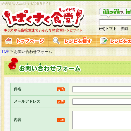
子供向けかんたんレシピの食育サイト
(例)トマト 豚肉
TOP
>
お問い合わせフォーム
件名
メールアドレス
内容