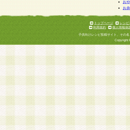
個人情報を与えることは任意ですが、個人情報
お
お
意をいただけない場合には、当社のサービスの
お問い合わせ・ご相談への対応ができない場合
了承ください。
トップページ
レシピ
利用規約
個人情報保
子供向けレシピ投稿サイト、その名
Copyright 