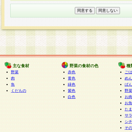
本フォームでは、セッション管理のためCooki
○個人情報の第三者提供について
ご本人の同意がある場合または法令に基づく場
力いただく個人情報は第三者に提供しません。
○個人情報の委託について
個人情報の取り扱いを外部に委託する場合は、
情報管理基準を満たす企業を選定して委託を行
が行われるよう監督します。
主な食材
野菜の食材の色
種
○開示対象個人情報の開示等および問い合わせ窓口
野菜
赤色
ご
本人からの求めにより、当社が本件により取得
肉
黄色
め
魚
緑色
ぱ
報の利用目的の通知・開示・内容の訂正・追加
くだもの
紫色
野
停止・消去及び第三者への提供の禁止（以下、
白色
お
といいます。）に応じます。
お
開示等に応じる窓口は以下になります。
た
ぱくすく食堂個人情報お客様相談窓口
paku-
サ
m
シ
そ