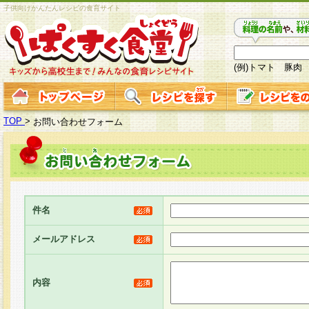
子供向けかんたんレシピの食育サイト
(例)トマト 豚肉
TOP
>
お問い合わせフォーム
件名
メールアドレス
内容