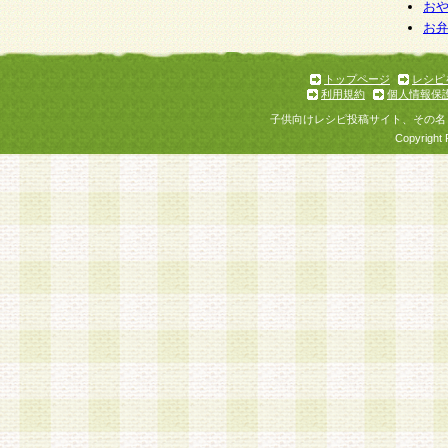
個人情報を与えることは任意ですが、個人情報
お
お
意をいただけない場合には、当社のサービスの
お問い合わせ・ご相談への対応ができない場合
了承ください。
トップページ
レシピ
利用規約
個人情報保
子供向けレシピ投稿サイト、その名
Copyright 