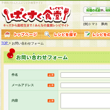
子供向けかんたんレシピの食育サイト
(例)トマト 豚肉
TOP
>
お問い合わせフォーム
件名
メールアドレス
内容