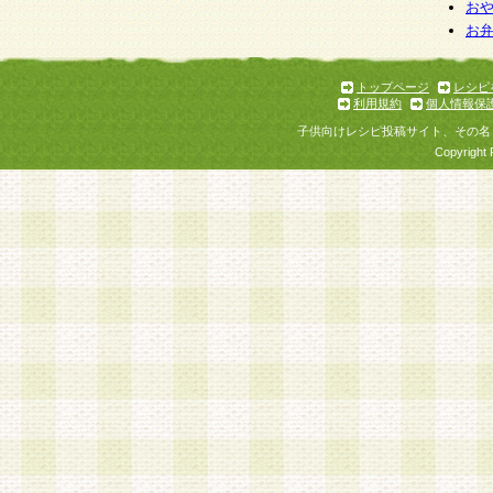
個人情報を与えることは任意ですが、個人情報
お
お
意をいただけない場合には、当社のサービスの
お問い合わせ・ご相談への対応ができない場合
了承ください。
トップページ
レシピ
利用規約
個人情報保
子供向けレシピ投稿サイト、その名
Copyright 