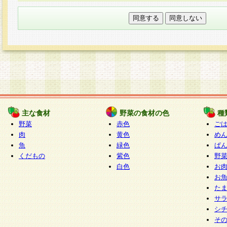
本フォームでは、セッション管理のためCooki
○個人情報の第三者提供について
ご本人の同意がある場合または法令に基づく場
力いただく個人情報は第三者に提供しません。
○個人情報の委託について
個人情報の取り扱いを外部に委託する場合は、
情報管理基準を満たす企業を選定して委託を行
が行われるよう監督します。
主な食材
野菜の食材の色
種
○開示対象個人情報の開示等および問い合わせ窓口
野菜
赤色
ご
本人からの求めにより、当社が本件により取得
肉
黄色
め
魚
緑色
ぱ
報の利用目的の通知・開示・内容の訂正・追加
くだもの
紫色
野
停止・消去及び第三者への提供の禁止（以下、
白色
お
といいます。）に応じます。
お
開示等に応じる窓口は以下になります。
た
ぱくすく食堂個人情報お客様相談窓口
paku-
サ
m
シ
そ