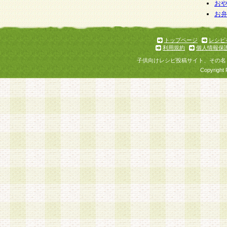
個人情報を与えることは任意ですが、個人情報
お
お
意をいただけない場合には、当社のサービスの
お問い合わせ・ご相談への対応ができない場合
了承ください。
トップページ
レシピ
利用規約
個人情報保
子供向けレシピ投稿サイト、その名
Copyright 