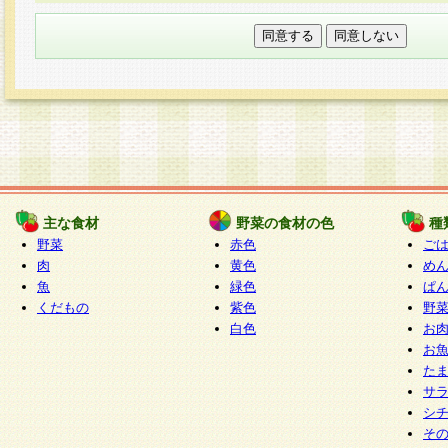
本フォームでは、セッション管理のためCooki
○個人情報の第三者提供について
ご本人の同意がある場合または法令に基づく場
力いただく個人情報は第三者に提供しません。
○個人情報の委託について
個人情報の取り扱いを外部に委託する場合は、
情報管理基準を満たす企業を選定して委託を行
が行われるよう監督します。
主な食材
野菜の食材の色
種
○開示対象個人情報の開示等および問い合わせ窓口
野菜
赤色
ご
本人からの求めにより、当社が本件により取得
肉
黄色
め
魚
緑色
ぱ
報の利用目的の通知・開示・内容の訂正・追加
くだもの
紫色
野
停止・消去及び第三者への提供の禁止（以下、
白色
お
といいます。）に応じます。
お
開示等に応じる窓口は以下になります。
た
ぱくすく食堂個人情報お客様相談窓口
paku-
サ
m
シ
そ