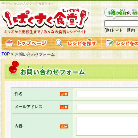
子供向けかんたんレシピの食育サイト
(例)トマト 豚肉
TOP
>
お問い合わせフォーム
件名
メールアドレス
内容