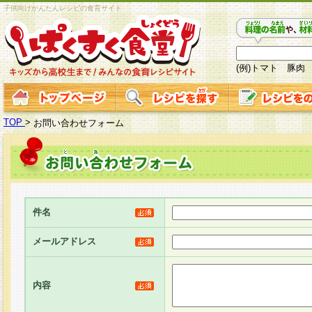
子供向けかんたんレシピの食育サイト
(例)トマト 豚肉
TOP
>
お問い合わせフォーム
件名
メールアドレス
内容