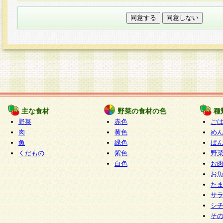
本フォームでは、セッション管理のためCooki
○個人情報の第三者提供について
ご本人の同意がある場合または法令に基づく場
力いただく個人情報は第三者に提供しません。
○個人情報の委託について
個人情報の取り扱いを外部に委託する場合は、
情報管理基準を満たす企業を選定して委託を行
が行われるよう監督します。
主な食材
野菜の食材の色
種
○開示対象個人情報の開示等および問い合わせ窓口
野菜
赤色
ご
本人からの求めにより、当社が本件により取得
肉
黄色
め
魚
緑色
ぱ
報の利用目的の通知・開示・内容の訂正・追加
くだもの
紫色
野
停止・消去及び第三者への提供の禁止（以下、
白色
お
といいます。）に応じます。
お
開示等に応じる窓口は以下になります。
た
ぱくすく食堂個人情報お客様相談窓口
paku-
サ
m
シ
そ