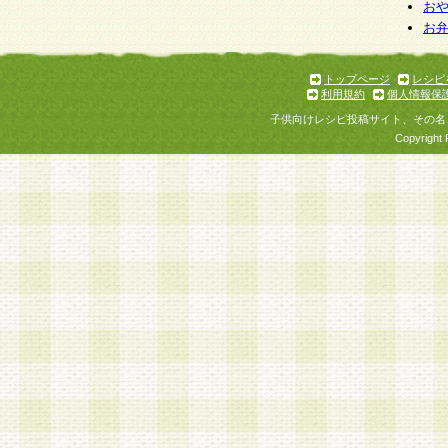
個人情報を与えることは任意ですが、個人情報
お
お
意をいただけない場合には、当社のサービスの
お問い合わせ・ご相談への対応ができない場合
了承ください。
トップページ
レシピ
利用規約
個人情報保
子供向けレシピ投稿サイト、その名
Copyright 