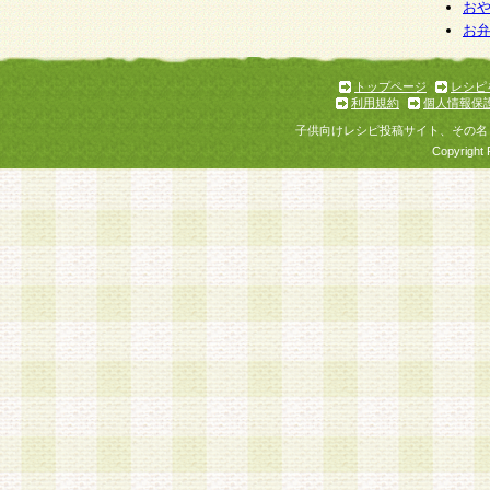
個人情報を与えることは任意ですが、個人情報
お
お
意をいただけない場合には、当社のサービスの
お問い合わせ・ご相談への対応ができない場合
了承ください。
トップページ
レシピ
利用規約
個人情報保
子供向けレシピ投稿サイト、その名
Copyright 