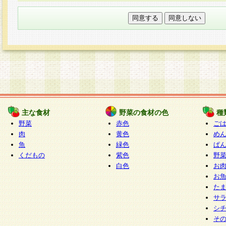
本フォームでは、セッション管理のためCooki
○個人情報の第三者提供について
ご本人の同意がある場合または法令に基づく場
力いただく個人情報は第三者に提供しません。
○個人情報の委託について
個人情報の取り扱いを外部に委託する場合は、
情報管理基準を満たす企業を選定して委託を行
が行われるよう監督します。
主な食材
野菜の食材の色
種
○開示対象個人情報の開示等および問い合わせ窓口
野菜
赤色
ご
本人からの求めにより、当社が本件により取得
肉
黄色
め
魚
緑色
ぱ
報の利用目的の通知・開示・内容の訂正・追加
くだもの
紫色
野
停止・消去及び第三者への提供の禁止（以下、
白色
お
といいます。）に応じます。
お
開示等に応じる窓口は以下になります。
た
ぱくすく食堂個人情報お客様相談窓口
paku-
サ
m
シ
そ