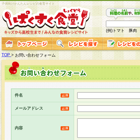
子供向けかんたんレシピの食育サイト
(例)トマト 豚肉
TOP
>
お問い合わせフォーム
件名
メールアドレス
内容