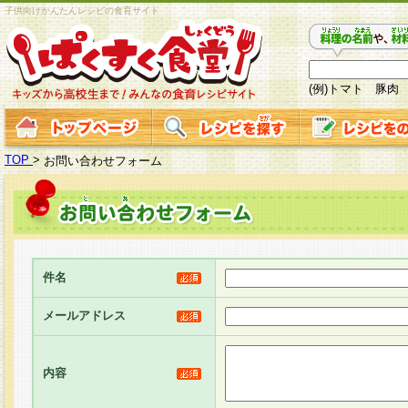
子供向けかんたんレシピの食育サイト
(例)トマト 豚肉
TOP
>
お問い合わせフォーム
件名
メールアドレス
内容