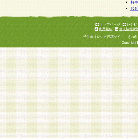
個人情報を与えることは任意ですが、個人情報
お
お
意をいただけない場合には、当社のサービスの
お問い合わせ・ご相談への対応ができない場合
了承ください。
トップページ
レシピ
利用規約
個人情報保
子供向けレシピ投稿サイト、その名
Copyright 