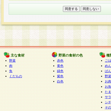
本フォームでは、セッション管理のためCooki
○個人情報の第三者提供について
ご本人の同意がある場合または法令に基づく場
力いただく個人情報は第三者に提供しません。
○個人情報の委託について
個人情報の取り扱いを外部に委託する場合は、
情報管理基準を満たす企業を選定して委託を行
が行われるよう監督します。
主な食材
野菜の食材の色
種
○開示対象個人情報の開示等および問い合わせ窓口
野菜
赤色
ご
本人からの求めにより、当社が本件により取得
肉
黄色
め
魚
緑色
ぱ
報の利用目的の通知・開示・内容の訂正・追加
くだもの
紫色
野
停止・消去及び第三者への提供の禁止（以下、
白色
お
といいます。）に応じます。
お
開示等に応じる窓口は以下になります。
た
ぱくすく食堂個人情報お客様相談窓口
paku-
サ
m
シ
そ