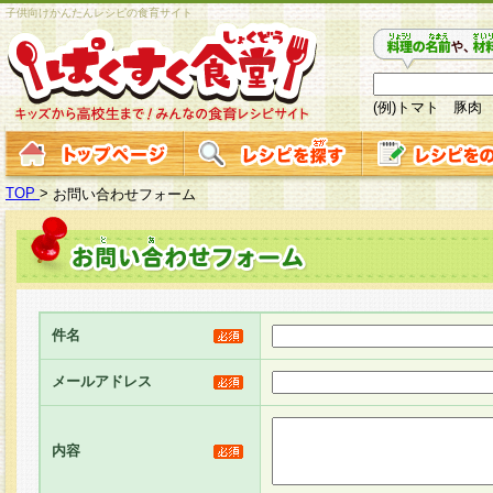
子供向けかんたんレシピの食育サイト
(例)トマト 豚肉
TOP
>
お問い合わせフォーム
件名
メールアドレス
内容