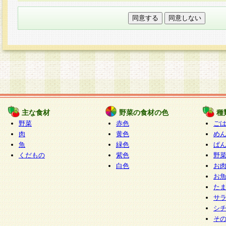
本フォームでは、セッション管理のためCooki
○個人情報の第三者提供について
ご本人の同意がある場合または法令に基づく場
力いただく個人情報は第三者に提供しません。
○個人情報の委託について
個人情報の取り扱いを外部に委託する場合は、
情報管理基準を満たす企業を選定して委託を行
が行われるよう監督します。
主な食材
野菜の食材の色
種
○開示対象個人情報の開示等および問い合わせ窓口
野菜
赤色
ご
本人からの求めにより、当社が本件により取得
肉
黄色
め
魚
緑色
ぱ
報の利用目的の通知・開示・内容の訂正・追加
くだもの
紫色
野
停止・消去及び第三者への提供の禁止（以下、
白色
お
といいます。）に応じます。
お
開示等に応じる窓口は以下になります。
た
ぱくすく食堂個人情報お客様相談窓口
paku-
サ
m
シ
そ