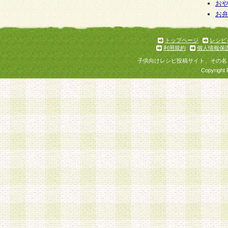
個人情報を与えることは任意ですが、個人情報
お
お
意をいただけない場合には、当社のサービスの
お問い合わせ・ご相談への対応ができない場合
了承ください。
トップページ
レシピ
利用規約
個人情報保
子供向けレシピ投稿サイト、その名
Copyright 