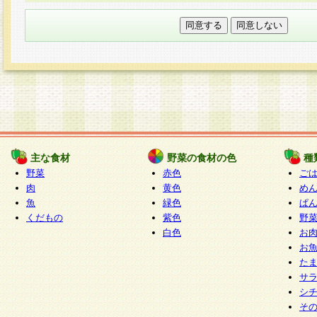
本フォームでは、セッション管理のためCooki
○個人情報の第三者提供について
ご本人の同意がある場合または法令に基づく場
力いただく個人情報は第三者に提供しません。
○個人情報の委託について
個人情報の取り扱いを外部に委託する場合は、
情報管理基準を満たす企業を選定して委託を行
が行われるよう監督します。
主な食材
野菜の食材の色
種
○開示対象個人情報の開示等および問い合わせ窓口
野菜
赤色
ご
本人からの求めにより、当社が本件により取得
肉
黄色
め
魚
緑色
ぱ
報の利用目的の通知・開示・内容の訂正・追加
くだもの
紫色
野
停止・消去及び第三者への提供の禁止（以下、
白色
お
といいます。）に応じます。
お
開示等に応じる窓口は以下になります。
た
ぱくすく食堂個人情報お客様相談窓口
paku-
サ
m
シ
そ