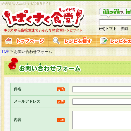
子供向けかんたんレシピの食育サイト
(例)トマト 豚肉
TOP
>
お問い合わせフォーム
件名
メールアドレス
内容