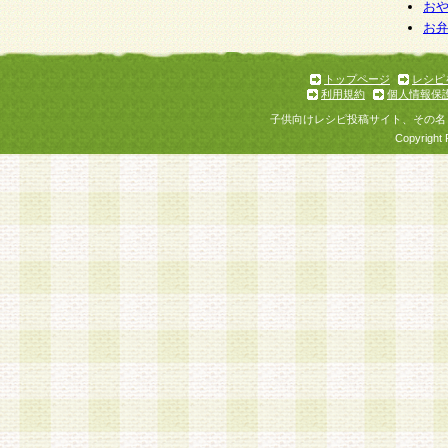
個人情報を与えることは任意ですが、個人情報
お
お
意をいただけない場合には、当社のサービスの
お問い合わせ・ご相談への対応ができない場合
了承ください。
トップページ
レシピ
利用規約
個人情報保
子供向けレシピ投稿サイト、その名
Copyright 