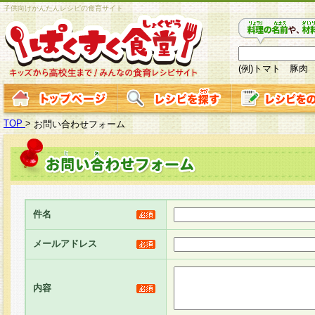
子供向けかんたんレシピの食育サイト
(例)トマト 豚肉
TOP
>
お問い合わせフォーム
件名
メールアドレス
内容