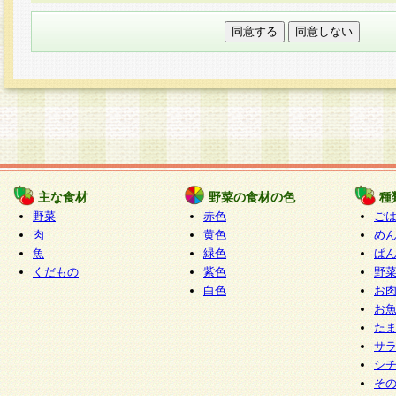
本フォームでは、セッション管理のためCooki
○個人情報の第三者提供について
ご本人の同意がある場合または法令に基づく場
力いただく個人情報は第三者に提供しません。
○個人情報の委託について
個人情報の取り扱いを外部に委託する場合は、
情報管理基準を満たす企業を選定して委託を行
が行われるよう監督します。
主な食材
野菜の食材の色
種
○開示対象個人情報の開示等および問い合わせ窓口
野菜
赤色
ご
本人からの求めにより、当社が本件により取得
肉
黄色
め
魚
緑色
ぱ
報の利用目的の通知・開示・内容の訂正・追加
くだもの
紫色
野
停止・消去及び第三者への提供の禁止（以下、
白色
お
といいます。）に応じます。
お
開示等に応じる窓口は以下になります。
た
ぱくすく食堂個人情報お客様相談窓口
paku-
サ
m
シ
そ