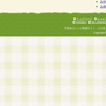
個人情報を与えることは任意ですが、個人情報
お
お
意をいただけない場合には、当社のサービスの
お問い合わせ・ご相談への対応ができない場合
了承ください。
トップページ
レシピ
利用規約
個人情報保
子供向けレシピ投稿サイト、その名
Copyright 