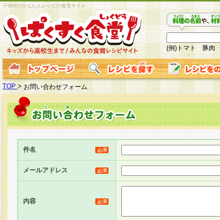
子供向けかんたんレシピの食育サイト
(例)トマト 豚肉
TOP
>
お問い合わせフォーム
件名
メールアドレス
内容