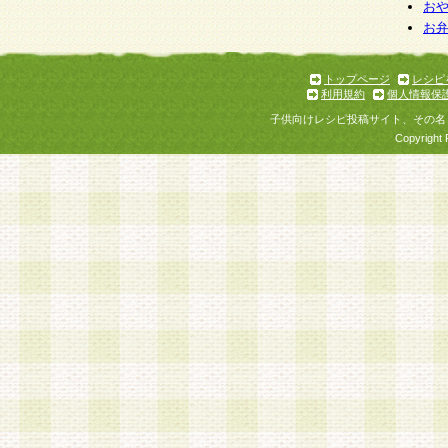
個人情報を与えることは任意ですが、個人情報
お
お
意をいただけない場合には、当社のサービスの
お問い合わせ・ご相談への対応ができない場合
了承ください。
トップページ
レシピ
利用規約
個人情報保
子供向けレシピ投稿サイト、その名
Copyright 