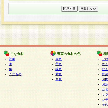
本フォームでは、セッション管理のためCooki
○個人情報の第三者提供について
ご本人の同意がある場合または法令に基づく場
力いただく個人情報は第三者に提供しません。
○個人情報の委託について
個人情報の取り扱いを外部に委託する場合は、
情報管理基準を満たす企業を選定して委託を行
が行われるよう監督します。
主な食材
野菜の食材の色
種
○開示対象個人情報の開示等および問い合わせ窓口
野菜
赤色
ご
本人からの求めにより、当社が本件により取得
肉
黄色
め
魚
緑色
ぱ
報の利用目的の通知・開示・内容の訂正・追加
くだもの
紫色
野
停止・消去及び第三者への提供の禁止（以下、
白色
お
といいます。）に応じます。
お
開示等に応じる窓口は以下になります。
た
ぱくすく食堂個人情報お客様相談窓口
paku-
サ
m
シ
そ