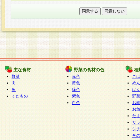
本フォームでは、セッション管理のためCooki
○個人情報の第三者提供について
ご本人の同意がある場合または法令に基づく場
力いただく個人情報は第三者に提供しません。
○個人情報の委託について
個人情報の取り扱いを外部に委託する場合は、
情報管理基準を満たす企業を選定して委託を行
が行われるよう監督します。
主な食材
野菜の食材の色
種
○開示対象個人情報の開示等および問い合わせ窓口
野菜
赤色
ご
本人からの求めにより、当社が本件により取得
肉
黄色
め
魚
緑色
ぱ
報の利用目的の通知・開示・内容の訂正・追加
くだもの
紫色
野
停止・消去及び第三者への提供の禁止（以下、
白色
お
といいます。）に応じます。
お
開示等に応じる窓口は以下になります。
た
ぱくすく食堂個人情報お客様相談窓口
paku-
サ
m
シ
そ