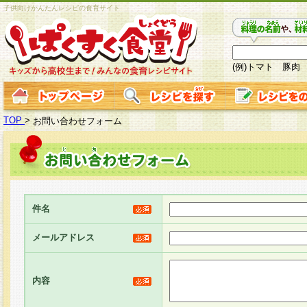
子供向けかんたんレシピの食育サイト
(例)トマト 豚肉
TOP
>
お問い合わせフォーム
件名
メールアドレス
内容