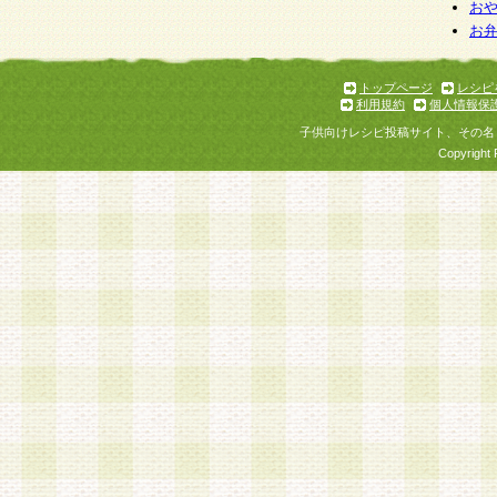
個人情報を与えることは任意ですが、個人情報
お
お
意をいただけない場合には、当社のサービスの
お問い合わせ・ご相談への対応ができない場合
了承ください。
トップページ
レシピ
利用規約
個人情報保
子供向けレシピ投稿サイト、その名
Copyright 