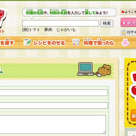
ようこ
(例)トマト 豚肉 じゃがいも