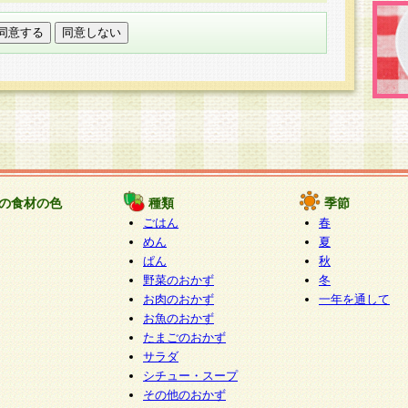
託する場合は、当社が規定する個人情報管理基準を満た
適切な取り扱いが行われるよう監督します。
び問い合わせ窓口
本件により取得した開示対象個人情報の利用目的の通
たは削除・利用の停止・消去及び第三者への提供の禁止
いいます。）に応じます。
ります。
様相談窓口
paku-info@pakusuku.com
すが、個人情報の取扱いについて同意をいただけない場
の食材の色
種類
季節
、お客様からのお問い合わせ・ご相談への対応ができな
ごはん
春
ください。
めん
夏
ぱん
秋
野菜のおかず
冬
お肉のおかず
一年を通して
お魚のおかず
たまごのおかず
サラダ
シチュー・スープ
その他のおかず