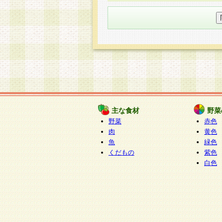
○個人情報の委託について
個人情報の取り扱いを外部に委
す企業を選定して委託を行い、
○開示対象個人情報の開示等およ
本人からの求めにより、当社が
知・開示・内容の訂正・追加ま
（以下、総称して「開示等」と
開示等に応じる窓口は以下にな
ぱくすく食堂個人情報お客
個人情報を与えることは任意で
主な食材
野菜
合には、当社のサービスの提供
野菜
赤色
い場合がございますのでご了承
肉
黄色
魚
緑色
くだもの
紫色
白色