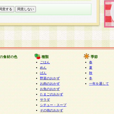
託する場合は、当社が規定する個人情報管理基準を満た
適切な取り扱いが行われるよう監督します。
び問い合わせ窓口
本件により取得した開示対象個人情報の利用目的の通
たは削除・利用の停止・消去及び第三者への提供の禁止
いいます。）に応じます。
ります。
様相談窓口
paku-info@pakusuku.com
すが、個人情報の取扱いについて同意をいただけない場
の食材の色
種類
季節
、お客様からのお問い合わせ・ご相談への対応ができな
ごはん
春
ください。
めん
夏
ぱん
秋
野菜のおかず
冬
お肉のおかず
一年を通して
お魚のおかず
たまごのおかず
サラダ
シチュー・スープ
その他のおかず