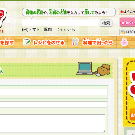
ようこ
(例)トマト 豚肉 じゃがいも