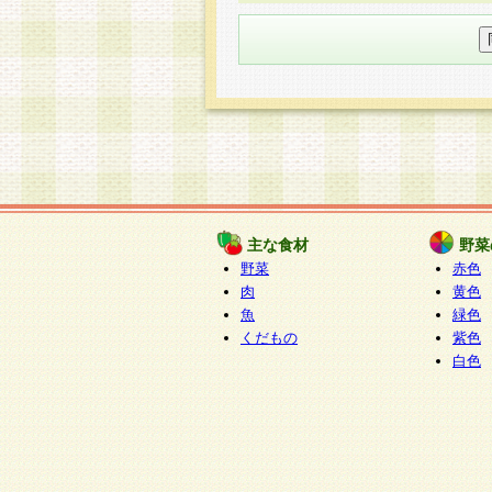
○個人情報の委託について
個人情報の取り扱いを外部に委
す企業を選定して委託を行い、
○開示対象個人情報の開示等およ
本人からの求めにより、当社が
知・開示・内容の訂正・追加ま
（以下、総称して「開示等」と
開示等に応じる窓口は以下にな
ぱくすく食堂個人情報お客
個人情報を与えることは任意で
主な食材
野菜
合には、当社のサービスの提供
野菜
赤色
い場合がございますのでご了承
肉
黄色
魚
緑色
くだもの
紫色
白色