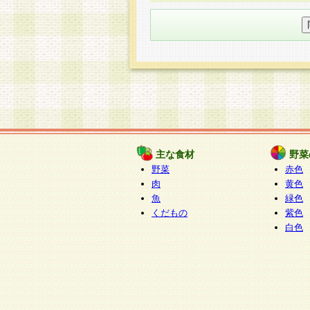
○個人情報の委託について
個人情報の取り扱いを外部に委
す企業を選定して委託を行い、
○開示対象個人情報の開示等およ
本人からの求めにより、当社が
知・開示・内容の訂正・追加ま
（以下、総称して「開示等」と
開示等に応じる窓口は以下にな
ぱくすく食堂個人情報お客
個人情報を与えることは任意で
主な食材
野菜
合には、当社のサービスの提供
野菜
赤色
い場合がございますのでご了承
肉
黄色
魚
緑色
くだもの
紫色
白色