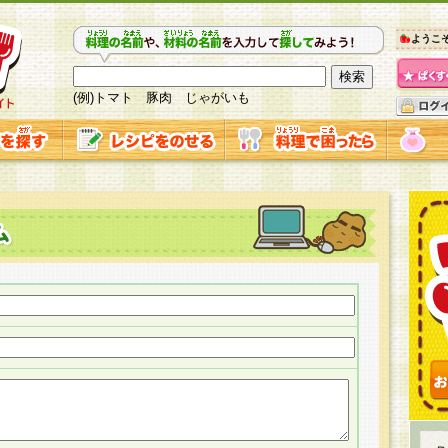
ようこ
(例)トマト 豚肉 じゃがいも