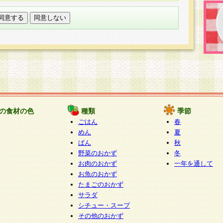
託する場合は、当社が規定する個人情報管理基準を満た
適切な取り扱いが行われるよう監督します。
び問い合わせ窓口
本件により取得した開示対象個人情報の利用目的の通
たは削除・利用の停止・消去及び第三者への提供の禁止
いいます。）に応じます。
ります。
様相談窓口
paku-info@pakusuku.com
すが、個人情報の取扱いについて同意をいただけない場
の食材の色
種類
季節
、お客様からのお問い合わせ・ご相談への対応ができな
ごはん
春
ください。
めん
夏
ぱん
秋
野菜のおかず
冬
お肉のおかず
一年を通して
お魚のおかず
たまごのおかず
サラダ
シチュー・スープ
その他のおかず