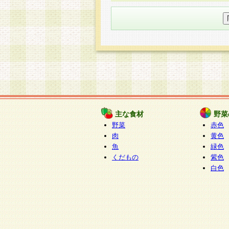
○個人情報の委託について
個人情報の取り扱いを外部に委
す企業を選定して委託を行い、
○開示対象個人情報の開示等およ
本人からの求めにより、当社が
知・開示・内容の訂正・追加ま
（以下、総称して「開示等」と
開示等に応じる窓口は以下にな
ぱくすく食堂個人情報お客
個人情報を与えることは任意で
主な食材
野菜
合には、当社のサービスの提供
野菜
赤色
い場合がございますのでご了承
肉
黄色
魚
緑色
くだもの
紫色
白色