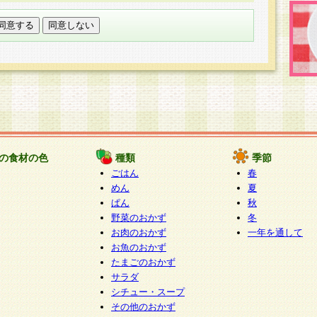
託する場合は、当社が規定する個人情報管理基準を満た
適切な取り扱いが行われるよう監督します。
び問い合わせ窓口
本件により取得した開示対象個人情報の利用目的の通
たは削除・利用の停止・消去及び第三者への提供の禁止
いいます。）に応じます。
ります。
様相談窓口
paku-info@pakusuku.com
すが、個人情報の取扱いについて同意をいただけない場
の食材の色
種類
季節
、お客様からのお問い合わせ・ご相談への対応ができな
ごはん
春
ください。
めん
夏
ぱん
秋
野菜のおかず
冬
お肉のおかず
一年を通して
お魚のおかず
たまごのおかず
サラダ
シチュー・スープ
その他のおかず