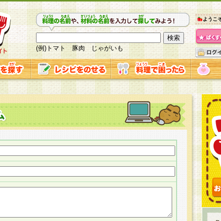
ようこ
(例)トマト 豚肉 じゃがいも