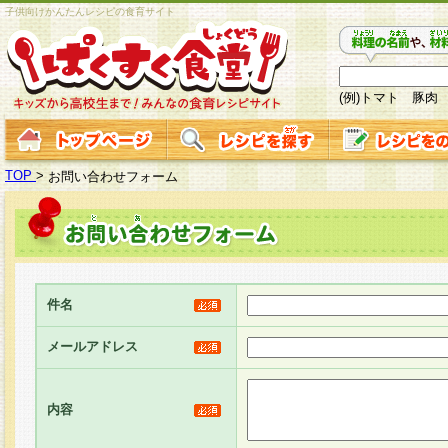
子供向けかんたんレシピの食育サイト
(例)トマト 豚肉
TOP
>
お問い合わせフォーム
件名
メールアドレス
内容