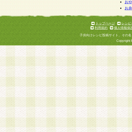
個人情報を与えることは任意ですが、個人情報
お
お
意をいただけない場合には、当社のサービスの
お問い合わせ・ご相談への対応ができない場合
了承ください。
トップページ
レシピ
利用規約
個人情報保
子供向けレシピ投稿サイト、その名
Copyright 