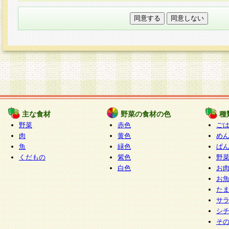
本フォームでは、セッション管理のためCooki
○個人情報の第三者提供について
ご本人の同意がある場合または法令に基づく場
力いただく個人情報は第三者に提供しません。
○個人情報の委託について
個人情報の取り扱いを外部に委託する場合は、
情報管理基準を満たす企業を選定して委託を行
が行われるよう監督します。
主な食材
野菜の食材の色
種
○開示対象個人情報の開示等および問い合わせ窓口
野菜
赤色
ご
本人からの求めにより、当社が本件により取得
肉
黄色
め
魚
緑色
ぱ
報の利用目的の通知・開示・内容の訂正・追加
くだもの
紫色
野
停止・消去及び第三者への提供の禁止（以下、
白色
お
といいます。）に応じます。
お
開示等に応じる窓口は以下になります。
た
ぱくすく食堂個人情報お客様相談窓口
paku-
サ
m
シ
そ