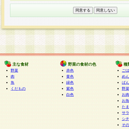
本フォームでは、セッション管理のためCooki
○個人情報の第三者提供について
ご本人の同意がある場合または法令に基づく場
力いただく個人情報は第三者に提供しません。
○個人情報の委託について
個人情報の取り扱いを外部に委託する場合は、
情報管理基準を満たす企業を選定して委託を行
が行われるよう監督します。
主な食材
野菜の食材の色
種
○開示対象個人情報の開示等および問い合わせ窓口
野菜
赤色
ご
本人からの求めにより、当社が本件により取得
肉
黄色
め
魚
緑色
ぱ
報の利用目的の通知・開示・内容の訂正・追加
くだもの
紫色
野
停止・消去及び第三者への提供の禁止（以下、
白色
お
といいます。）に応じます。
お
開示等に応じる窓口は以下になります。
た
ぱくすく食堂個人情報お客様相談窓口
paku-
サ
m
シ
そ