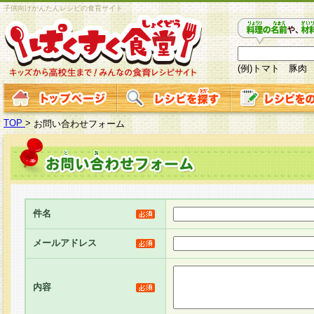
子供向けかんたんレシピの食育サイト
(例)トマト 豚肉
TOP
>
お問い合わせフォーム
件名
メールアドレス
内容