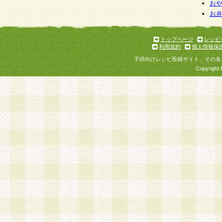
個人情報を与えることは任意ですが、個人情報
お
お
意をいただけない場合には、当社のサービスの
お問い合わせ・ご相談への対応ができない場合
了承ください。
トップページ
レシピ
利用規約
個人情報保
子供向けレシピ投稿サイト、その名
Copyright 