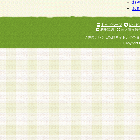
個人情報を与えることは任意ですが、個人情報
お
お
意をいただけない場合には、当社のサービスの
お問い合わせ・ご相談への対応ができない場合
了承ください。
トップページ
レシピ
利用規約
個人情報保
子供向けレシピ投稿サイト、その名
Copyright 