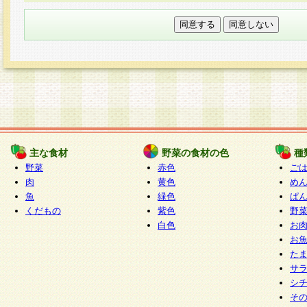
本フォームでは、セッション管理のためCooki
○個人情報の第三者提供について
ご本人の同意がある場合または法令に基づく場
力いただく個人情報は第三者に提供しません。
○個人情報の委託について
個人情報の取り扱いを外部に委託する場合は、
情報管理基準を満たす企業を選定して委託を行
が行われるよう監督します。
主な食材
野菜の食材の色
種
○開示対象個人情報の開示等および問い合わせ窓口
野菜
赤色
ご
本人からの求めにより、当社が本件により取得
肉
黄色
め
魚
緑色
ぱ
報の利用目的の通知・開示・内容の訂正・追加
くだもの
紫色
野
停止・消去及び第三者への提供の禁止（以下、
白色
お
といいます。）に応じます。
お
開示等に応じる窓口は以下になります。
た
ぱくすく食堂個人情報お客様相談窓口
paku-
サ
m
シ
そ