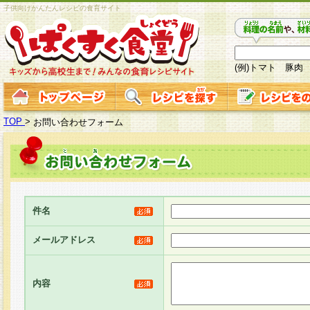
子供向けかんたんレシピの食育サイト
(例)トマト 豚肉
TOP
>
お問い合わせフォーム
件名
メールアドレス
内容