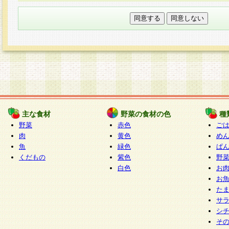
本フォームでは、セッション管理のためCooki
○個人情報の第三者提供について
ご本人の同意がある場合または法令に基づく場
力いただく個人情報は第三者に提供しません。
○個人情報の委託について
個人情報の取り扱いを外部に委託する場合は、
情報管理基準を満たす企業を選定して委託を行
が行われるよう監督します。
主な食材
野菜の食材の色
種
○開示対象個人情報の開示等および問い合わせ窓口
野菜
赤色
ご
本人からの求めにより、当社が本件により取得
肉
黄色
め
魚
緑色
ぱ
報の利用目的の通知・開示・内容の訂正・追加
くだもの
紫色
野
停止・消去及び第三者への提供の禁止（以下、
白色
お
といいます。）に応じます。
お
開示等に応じる窓口は以下になります。
た
ぱくすく食堂個人情報お客様相談窓口
paku-
サ
m
シ
そ