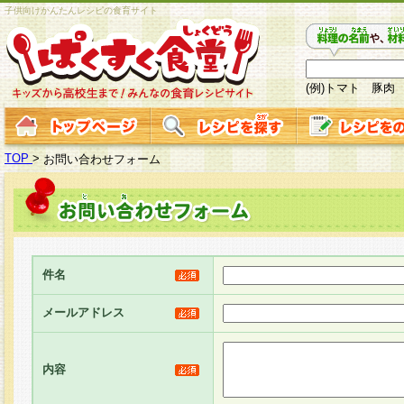
子供向けかんたんレシピの食育サイト
(例)トマト 豚肉
TOP
>
お問い合わせフォーム
件名
メールアドレス
内容