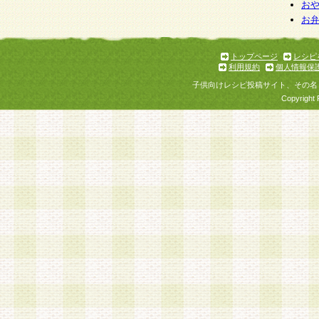
個人情報を与えることは任意ですが、個人情報
お
お
意をいただけない場合には、当社のサービスの
お問い合わせ・ご相談への対応ができない場合
了承ください。
トップページ
レシピ
利用規約
個人情報保
子供向けレシピ投稿サイト、その名
Copyright 