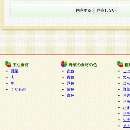
本フォームでは、セッション管理のためCooki
○個人情報の第三者提供について
ご本人の同意がある場合または法令に基づく場
力いただく個人情報は第三者に提供しません。
○個人情報の委託について
個人情報の取り扱いを外部に委託する場合は、
情報管理基準を満たす企業を選定して委託を行
が行われるよう監督します。
主な食材
野菜の食材の色
種
○開示対象個人情報の開示等および問い合わせ窓口
野菜
赤色
ご
本人からの求めにより、当社が本件により取得
肉
黄色
め
魚
緑色
ぱ
報の利用目的の通知・開示・内容の訂正・追加
くだもの
紫色
野
停止・消去及び第三者への提供の禁止（以下、
白色
お
といいます。）に応じます。
お
開示等に応じる窓口は以下になります。
た
ぱくすく食堂個人情報お客様相談窓口
paku-
サ
m
シ
そ