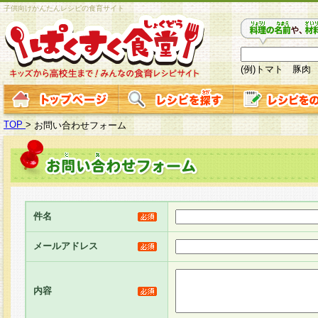
子供向けかんたんレシピの食育サイト
(例)トマト 豚肉
TOP
>
お問い合わせフォーム
件名
メールアドレス
内容