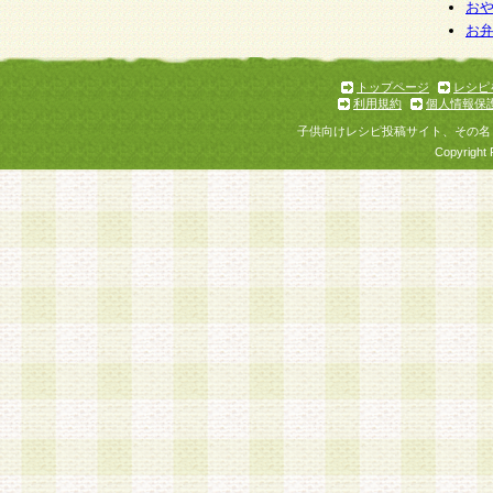
個人情報を与えることは任意ですが、個人情報
お
お
意をいただけない場合には、当社のサービスの
お問い合わせ・ご相談への対応ができない場合
了承ください。
トップページ
レシピ
利用規約
個人情報保
子供向けレシピ投稿サイト、その名
Copyright 