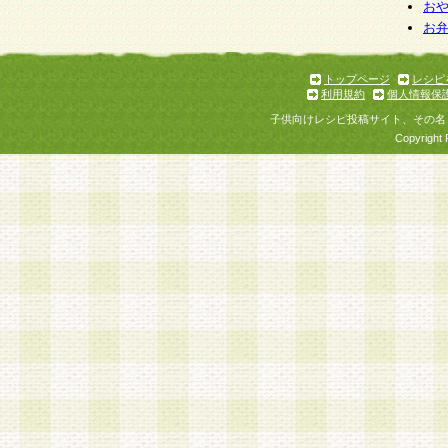
個人情報を与えることは任意ですが、個人情報
お
お
意をいただけない場合には、当社のサービスの
お問い合わせ・ご相談への対応ができない場合
了承ください。
トップページ
レシピ
利用規約
個人情報保
子供向けレシピ投稿サイト、その名
Copyright 