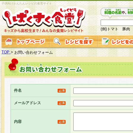
子供向けかんたんレシピの食育サイト
(例)トマト 豚肉
TOP
>
お問い合わせフォーム
件名
メールアドレス
内容