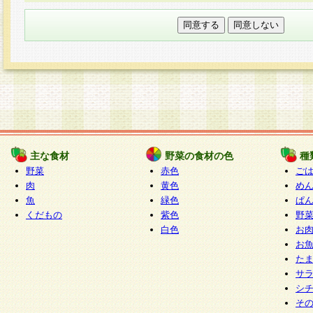
本フォームでは、セッション管理のためCooki
○個人情報の第三者提供について
ご本人の同意がある場合または法令に基づく場
力いただく個人情報は第三者に提供しません。
○個人情報の委託について
個人情報の取り扱いを外部に委託する場合は、
情報管理基準を満たす企業を選定して委託を行
が行われるよう監督します。
主な食材
野菜の食材の色
種
○開示対象個人情報の開示等および問い合わせ窓口
野菜
赤色
ご
本人からの求めにより、当社が本件により取得
肉
黄色
め
魚
緑色
ぱ
報の利用目的の通知・開示・内容の訂正・追加
くだもの
紫色
野
停止・消去及び第三者への提供の禁止（以下、
白色
お
といいます。）に応じます。
お
開示等に応じる窓口は以下になります。
た
ぱくすく食堂個人情報お客様相談窓口
paku-
サ
m
シ
そ