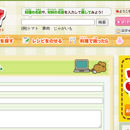
ようこ
(例)トマト 豚肉 じゃがいも