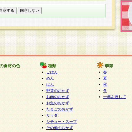
託する場合は、当社が規定する個人情報管理基準を満た
適切な取り扱いが行われるよう監督します。
び問い合わせ窓口
本件により取得した開示対象個人情報の利用目的の通
たは削除・利用の停止・消去及び第三者への提供の禁止
いいます。）に応じます。
ります。
様相談窓口
paku-info@pakusuku.com
すが、個人情報の取扱いについて同意をいただけない場
の食材の色
種類
季節
、お客様からのお問い合わせ・ご相談への対応ができな
ごはん
春
ください。
めん
夏
ぱん
秋
野菜のおかず
冬
お肉のおかず
一年を通して
お魚のおかず
たまごのおかず
サラダ
シチュー・スープ
その他のおかず