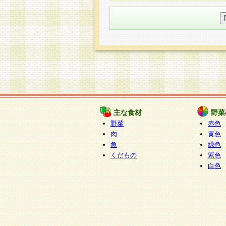
○個人情報の委託について
個人情報の取り扱いを外部に委
す企業を選定して委託を行い、
○開示対象個人情報の開示等およ
本人からの求めにより、当社が
知・開示・内容の訂正・追加ま
（以下、総称して「開示等」と
開示等に応じる窓口は以下にな
ぱくすく食堂個人情報お客
個人情報を与えることは任意で
主な食材
野菜
合には、当社のサービスの提供
野菜
赤色
い場合がございますのでご了承
肉
黄色
魚
緑色
くだもの
紫色
白色