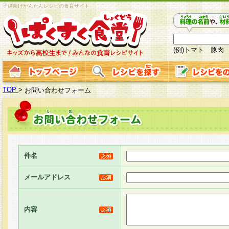
子供向けかんたんレシピの食育サイト
(例)トマト 豚肉
TOP
>
お問い合わせフォーム
件名
メールアドレス
内容