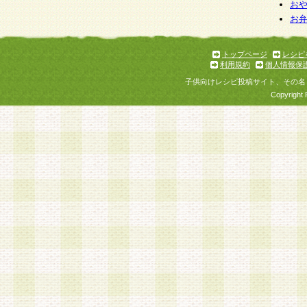
個人情報を与えることは任意ですが、個人情報
お
お
意をいただけない場合には、当社のサービスの
お問い合わせ・ご相談への対応ができない場合
了承ください。
トップページ
レシピ
利用規約
個人情報保
子供向けレシピ投稿サイト、その名
Copyright 