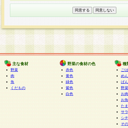
本フォームでは、セッション管理のためCooki
○個人情報の第三者提供について
ご本人の同意がある場合または法令に基づく場
力いただく個人情報は第三者に提供しません。
○個人情報の委託について
個人情報の取り扱いを外部に委託する場合は、
情報管理基準を満たす企業を選定して委託を行
が行われるよう監督します。
主な食材
野菜の食材の色
種
○開示対象個人情報の開示等および問い合わせ窓口
野菜
赤色
ご
本人からの求めにより、当社が本件により取得
肉
黄色
め
魚
緑色
ぱ
報の利用目的の通知・開示・内容の訂正・追加
くだもの
紫色
野
停止・消去及び第三者への提供の禁止（以下、
白色
お
といいます。）に応じます。
お
開示等に応じる窓口は以下になります。
た
ぱくすく食堂個人情報お客様相談窓口
paku-
サ
m
シ
そ