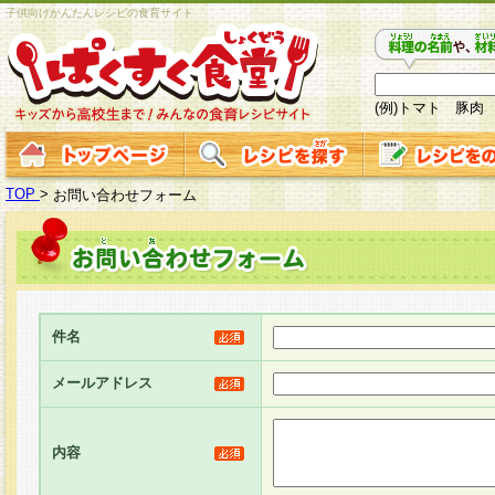
子供向けかんたんレシピの食育サイト
(例)トマト 豚肉
TOP
>
お問い合わせフォーム
件名
メールアドレス
内容