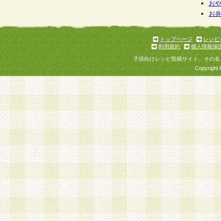
個人情報を与えることは任意ですが、個人情報
お
お
意をいただけない場合には、当社のサービスの
お問い合わせ・ご相談への対応ができない場合
了承ください。
トップページ
レシピ
利用規約
個人情報保
子供向けレシピ投稿サイト、その名
Copyright 