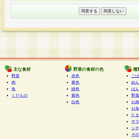
本フォームでは、セッション管理のためCooki
○個人情報の第三者提供について
ご本人の同意がある場合または法令に基づく場
力いただく個人情報は第三者に提供しません。
○個人情報の委託について
個人情報の取り扱いを外部に委託する場合は、
情報管理基準を満たす企業を選定して委託を行
が行われるよう監督します。
主な食材
野菜の食材の色
種
○開示対象個人情報の開示等および問い合わせ窓口
野菜
赤色
ご
本人からの求めにより、当社が本件により取得
肉
黄色
め
魚
緑色
ぱ
報の利用目的の通知・開示・内容の訂正・追加
くだもの
紫色
野
停止・消去及び第三者への提供の禁止（以下、
白色
お
といいます。）に応じます。
お
開示等に応じる窓口は以下になります。
た
ぱくすく食堂個人情報お客様相談窓口
paku-
サ
m
シ
そ