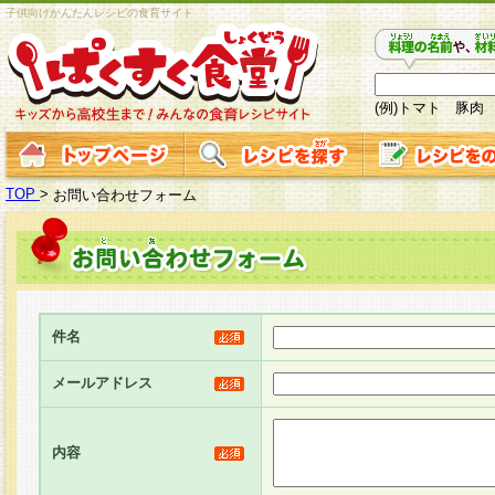
子供向けかんたんレシピの食育サイト
(例)トマト 豚肉
TOP
>
お問い合わせフォーム
件名
メールアドレス
内容