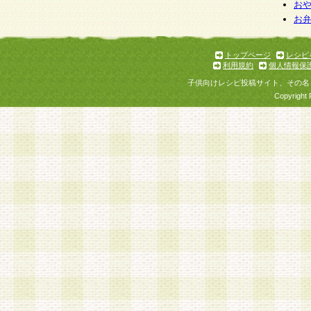
個人情報を与えることは任意ですが、個人情報
お
お
意をいただけない場合には、当社のサービスの
お問い合わせ・ご相談への対応ができない場合
了承ください。
トップページ
レシピ
利用規約
個人情報保
子供向けレシピ投稿サイト、その名
Copyright 