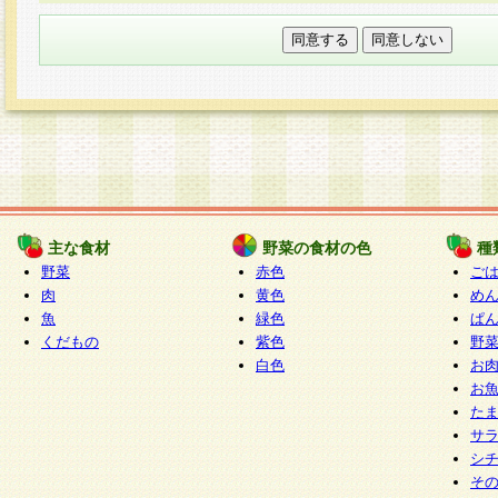
本フォームでは、セッション管理のためCooki
○個人情報の第三者提供について
ご本人の同意がある場合または法令に基づく場
力いただく個人情報は第三者に提供しません。
○個人情報の委託について
個人情報の取り扱いを外部に委託する場合は、
情報管理基準を満たす企業を選定して委託を行
が行われるよう監督します。
主な食材
野菜の食材の色
種
○開示対象個人情報の開示等および問い合わせ窓口
野菜
赤色
ご
本人からの求めにより、当社が本件により取得
肉
黄色
め
魚
緑色
ぱ
報の利用目的の通知・開示・内容の訂正・追加
くだもの
紫色
野
停止・消去及び第三者への提供の禁止（以下、
白色
お
といいます。）に応じます。
お
開示等に応じる窓口は以下になります。
た
ぱくすく食堂個人情報お客様相談窓口
paku-
サ
m
シ
そ