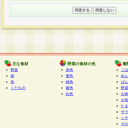
本フォームでは、セッション管理のためCooki
○個人情報の第三者提供について
ご本人の同意がある場合または法令に基づく場
力いただく個人情報は第三者に提供しません。
○個人情報の委託について
個人情報の取り扱いを外部に委託する場合は、
情報管理基準を満たす企業を選定して委託を行
が行われるよう監督します。
主な食材
野菜の食材の色
種
○開示対象個人情報の開示等および問い合わせ窓口
野菜
赤色
ご
本人からの求めにより、当社が本件により取得
肉
黄色
め
魚
緑色
ぱ
報の利用目的の通知・開示・内容の訂正・追加
くだもの
紫色
野
停止・消去及び第三者への提供の禁止（以下、
白色
お
といいます。）に応じます。
お
開示等に応じる窓口は以下になります。
た
ぱくすく食堂個人情報お客様相談窓口
paku-
サ
m
シ
そ