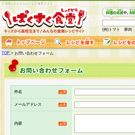
子供向けかんたんレシピの食育サイト
(例)トマト 豚肉
TOP
>
お問い合わせフォーム
件名
メールアドレス
内容