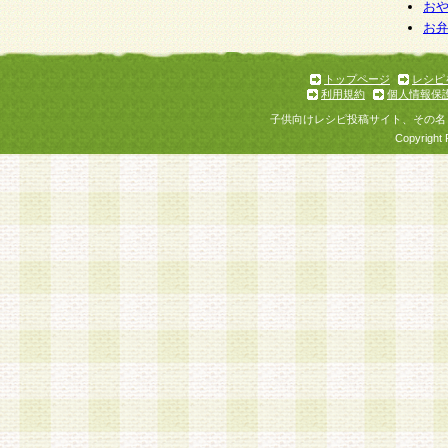
個人情報を与えることは任意ですが、個人情報
お
お
意をいただけない場合には、当社のサービスの
お問い合わせ・ご相談への対応ができない場合
了承ください。
トップページ
レシピ
利用規約
個人情報保
子供向けレシピ投稿サイト、その名
Copyright 