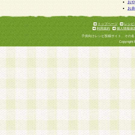
個人情報を与えることは任意ですが、個人情報
お
お
意をいただけない場合には、当社のサービスの
お問い合わせ・ご相談への対応ができない場合
了承ください。
トップページ
レシピ
利用規約
個人情報保
子供向けレシピ投稿サイト、その名
Copyright 