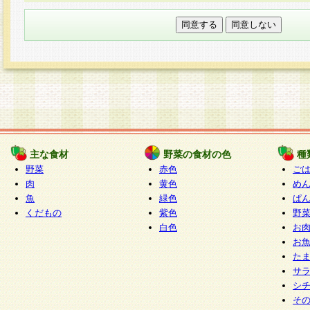
本フォームでは、セッション管理のためCooki
○個人情報の第三者提供について
ご本人の同意がある場合または法令に基づく場
力いただく個人情報は第三者に提供しません。
○個人情報の委託について
個人情報の取り扱いを外部に委託する場合は、
情報管理基準を満たす企業を選定して委託を行
が行われるよう監督します。
主な食材
野菜の食材の色
種
○開示対象個人情報の開示等および問い合わせ窓口
野菜
赤色
ご
本人からの求めにより、当社が本件により取得
肉
黄色
め
魚
緑色
ぱ
報の利用目的の通知・開示・内容の訂正・追加
くだもの
紫色
野
停止・消去及び第三者への提供の禁止（以下、
白色
お
といいます。）に応じます。
お
開示等に応じる窓口は以下になります。
た
ぱくすく食堂個人情報お客様相談窓口
paku-
サ
m
シ
そ