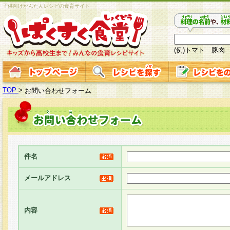
子供向けかんたんレシピの食育サイト
(例)トマト 豚肉
TOP
>
お問い合わせフォーム
件名
メールアドレス
内容