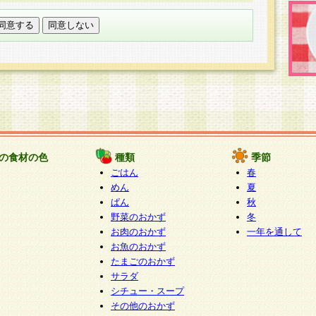
託する場合は、当社が規定する個人情報管理基準を満た
適切な取り扱いが行われるよう監督します。
び問い合わせ窓口
本件により取得した開示対象個人情報の利用目的の通
たは削除・利用の停止・消去及び第三者への提供の禁止
いいます。）に応じます。
ります。
様相談窓口
paku-info@pakusuku.com
すが、個人情報の取扱いについて同意をいただけない場
の食材の色
種類
季節
、お客様からのお問い合わせ・ご相談への対応ができな
ごはん
春
ください。
めん
夏
ぱん
秋
野菜のおかず
冬
お肉のおかず
一年を通して
お魚のおかず
たまごのおかず
サラダ
シチュー・スープ
その他のおかず