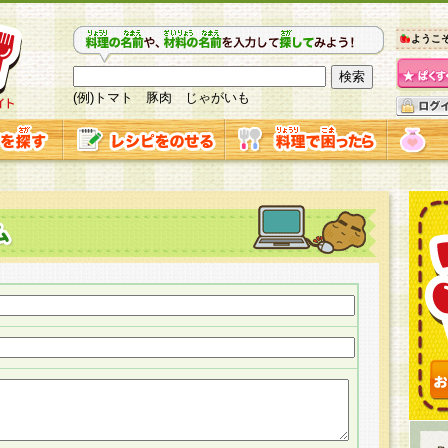
ようこ
(例)トマト 豚肉 じゃがいも