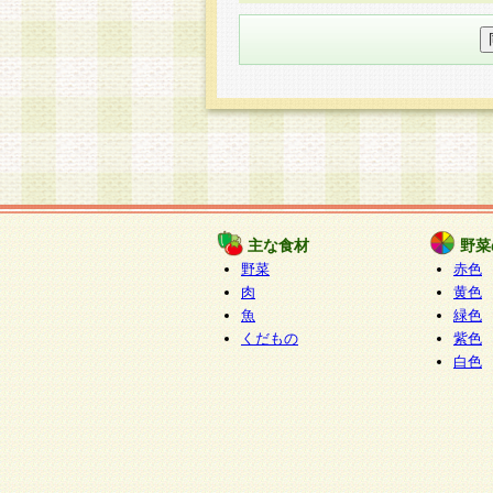
○個人情報の委託について
個人情報の取り扱いを外部に委
す企業を選定して委託を行い、
○開示対象個人情報の開示等およ
本人からの求めにより、当社が
知・開示・内容の訂正・追加ま
（以下、総称して「開示等」と
開示等に応じる窓口は以下にな
ぱくすく食堂個人情報お客
個人情報を与えることは任意で
主な食材
野菜
合には、当社のサービスの提供
野菜
赤色
い場合がございますのでご了承
肉
黄色
魚
緑色
くだもの
紫色
白色