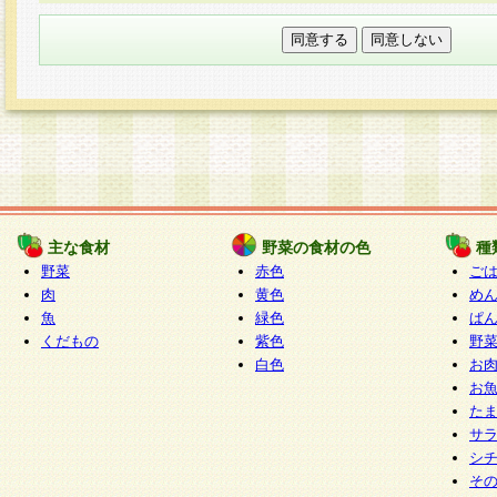
本フォームでは、セッション管理のためCooki
○個人情報の第三者提供について
ご本人の同意がある場合または法令に基づく場
力いただく個人情報は第三者に提供しません。
○個人情報の委託について
個人情報の取り扱いを外部に委託する場合は、
情報管理基準を満たす企業を選定して委託を行
が行われるよう監督します。
主な食材
野菜の食材の色
種
○開示対象個人情報の開示等および問い合わせ窓口
野菜
赤色
ご
本人からの求めにより、当社が本件により取得
肉
黄色
め
魚
緑色
ぱ
報の利用目的の通知・開示・内容の訂正・追加
くだもの
紫色
野
停止・消去及び第三者への提供の禁止（以下、
白色
お
といいます。）に応じます。
お
開示等に応じる窓口は以下になります。
た
ぱくすく食堂個人情報お客様相談窓口
paku-
サ
m
シ
そ