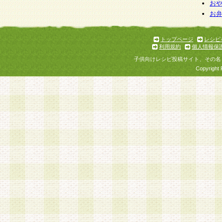
個人情報を与えることは任意ですが、個人情報
お
お
意をいただけない場合には、当社のサービスの
お問い合わせ・ご相談への対応ができない場合
了承ください。
トップページ
レシピ
利用規約
個人情報保
子供向けレシピ投稿サイト、その名
Copyright 