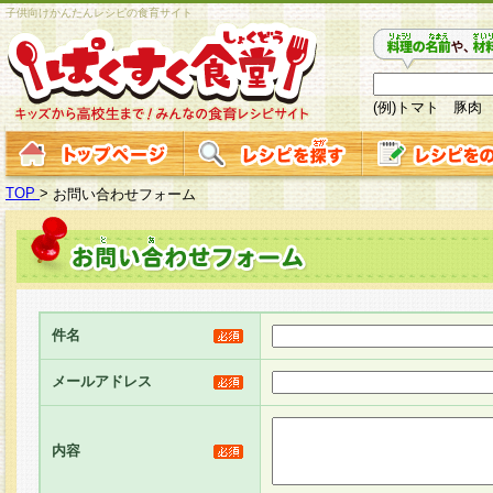
子供向けかんたんレシピの食育サイト
(例)トマト 豚肉
TOP
>
お問い合わせフォーム
件名
メールアドレス
内容